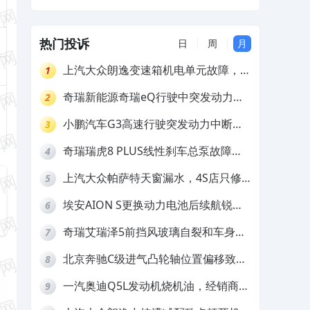
家推诿拒担责
热门投诉
日
周
月
上汽大众朗逸变速箱机电单元故障，厂
1
家不作为
奇瑞新能源奇瑞eQ行驶中突发动力受
2
限报警和车辆无法正常快充，厂家推脱
小鹏汽车G3高速行驶突发动力中断，
3
拒绝三电质保
存在严重安全隐患
奇瑞瑞虎8 PLUS线性刹车总泵故障，
4
4S店需自费更换
上汽大众帕萨特天窗漏水，4S店只修
5
车不赔偿
埃安AION S更换动力电池后续航锐
6
减，售后拒不提供维修档案
奇瑞艾瑞泽5前挡风玻璃自裂和车身多
7
处返锈，4S店需自费维修
北京奔驰C级进气凸轮轴位置偏移致发
8
动机严重抖动，4S店需自费维修
一汽奥迪Q5L发动机烧机油，经销商推
9
诿不予解决