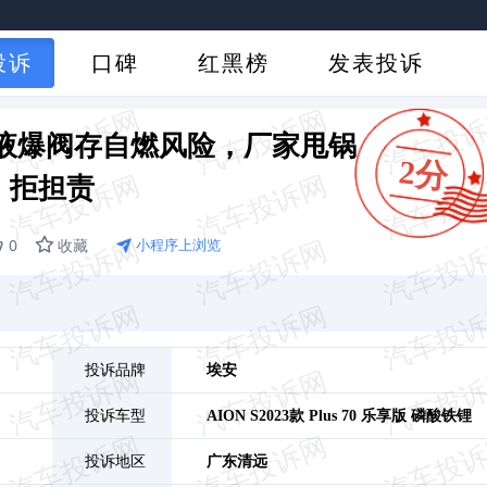
投诉
口碑
红黑榜
发表投诉
池漏液爆阀存自燃风险，厂家甩锅
2分
拒担责
0
收藏
小程序上浏览
投诉品牌
埃安
投诉车型
AION S
2023款 Plus 70 乐享版 磷酸铁锂
投诉地区
广东
清远