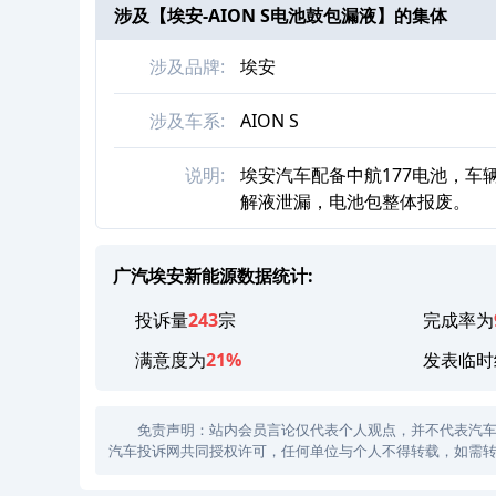
涉及【
埃安-AION S电池鼓包漏液
】的集体
涉及品牌:
埃安
涉及车系:
AION S
说明:
埃安汽车配备中航177电池，车
解液泄漏，电池包整体报废。
广汽埃安新能源数据统计:
投诉量
243
宗
完成率为
满意度为
21%
发表临时
免责声明：站内会员言论仅代表个人观点，并不代表汽车投诉
汽车投诉网共同授权许可，任何单位与个人不得转载，如需转