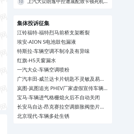
上汽大众朗逸中控遭减配致卡顿死机，
10
要求换869主机
集体投诉征集
江铃福特-福特烈马前桥支架断裂
埃安-AION S电池鼓包漏液
特斯拉-车辆空调不制冷及有异味
红旗-H5天窗漏水
一汽大众-车辆空调喷粉
广汽丰田-威兰达卡片钥匙不灵敏及易消
磁
岚图-岚图追光 PHEV厂家虚假宣传车辆配
置与功能
宝马-车辆进气格栅熄火后不自动关闭
长安马自达-昂克赛拉空调膨胀阀垫片生
锈
北京现代-车辆多处生锈