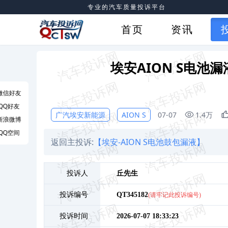
专业的汽车质量投诉平台
首页
资讯
埃安AION S电
微信好友
QQ好友
广汽埃安新能源
AION S
07-07
1.4万
新浪微博
QQ空间
返回主投诉:
【埃安-AION S电池鼓包漏液】
投诉人
丘
先生
投诉编号
QT345182
(请牢记此投诉编号)
投诉时间
2026-07-07 18:33:23