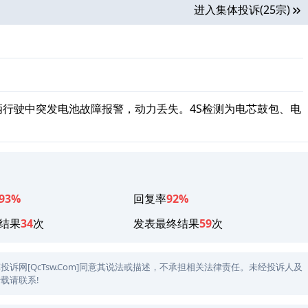
进入集体投诉(25宗)
辆行驶中突发电池故障报警，动力丢失。4S检测为电芯鼓包、电
93%
回复率
92%
结果
34
次
发表最终结果
59
次
网[QcTsw.Com]同意其说法或描述，不承担相关法律责任。未经投诉人及
载请联系!