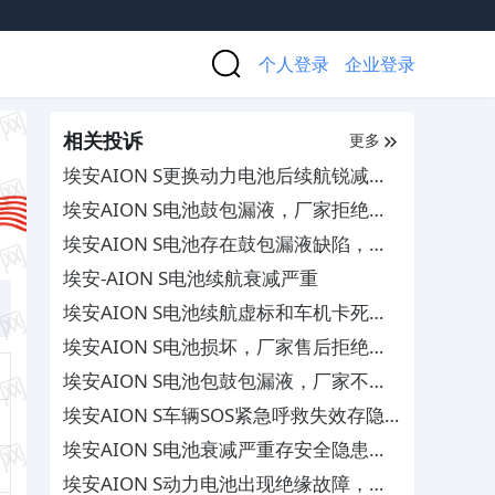
个人登录
企业登录
相关投诉
更多
埃安AION S更换动力电池后续航锐减，
售后拒不提供维修档案
埃安AION S电池鼓包漏液，厂家拒绝保
修
埃安AION S电池存在鼓包漏液缺陷，厂
家不作为
埃安-AION S电池续航衰减严重
埃安AION S电池续航虚标和车机卡死及
后备箱漏水，4S店推脱不解决
埃安AION S电池损坏，厂家售后拒绝保
修
埃安AION S电池包鼓包漏液，厂家不予
保修
埃安AION S车辆SOS紧急呼救失效存隐
患，厂家推诿拒绝免费维修
埃安AION S电池衰减严重存安全隐患，
要求厂家召回换新
埃安AION S动力电池出现绝缘故障，厂