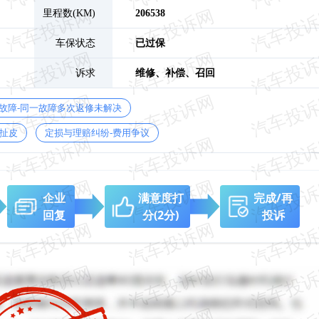
里程数(KM)
206538
车保状态
已过保
诉求
维修、
补偿、
召回
故障-同一故障多次返修未解决
扯皮
定损与理赔纠纷-费用争议
企业
满意度打
完成/再
回复
分
(2分)
投诉