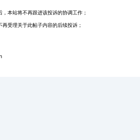
后，本站将不再跟进该投诉的协调工作；
不再受理关于此帖子内容的后续投诉；
m