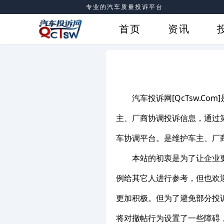
专业的汽车质量投诉平台
首页
资讯
汽车投诉网[QcTsw.
主、厂商协调投诉信息，通过
车协调平台。是维护车主、厂
本站的初衷是为了让企业
例给其它人进行参考，但也欢
更加积极。但为了避免部分投
将对撤帖行为设置了一些障碍