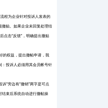
确流程为企业针对投诉人发表的
钮撤贴。如果企业未回复处理结
后点击“反馈”，明确提出撤贴
好的权益，提出撤帖申请，我
制：投诉人必须用其会员帐号针
诉”旁边有“撤销”两字是可点
时结束后系统自动进行撤帖操