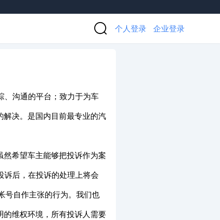
个人登录
企业登录
跟踪、沟通的平台；致力于为车
的解决。是国内目前最专业的汽
。
虽然希望车主能够把投诉作为案
投诉后，在投诉的处理上将会
员帐号自作主张的行为。我们也
明的维权环境，所有投诉人需要