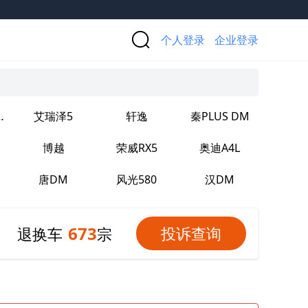
个人登录
企业登录
 PLUS
艾瑞泽5
轩逸
秦PLUS DM
博越
荣威RX5
奥迪A4L
唐DM
风光580
汉DM
673
投诉查询
退换车
宗