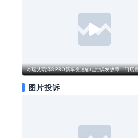
高，但同车型大量车辆在10万公
次故障，全额承担所有费用；2、
摄像头失效、智能钥匙无法感应等
即出现同类故障。这说明该密封结
我的车辆发动机核心部件及整车延
问题。最后令我害怕的是2025年
久度未达到合理设计预期，属于批
原厂质保；3、7个工作日内出具
次高速险情：当时我以100km/h
设计隐患。申请：恳请监管部门对
理方案并开通维修绿色通道；4、
开启智驾巡航，车辆毫无征兆地弹
型该类故障开展缺陷线索核查，评
拒不整改，后续该缺陷引发的发动
重故障警报，随即瞬间失控向右急
否符合缺陷汽车产品召回条件，督
障需终身免费维修，恳请平台介入
若非当时运气眷顾，后果不堪设想
产企业消除安全隐患。
调。
家宣传的“高阶智驾”，在实际高速
却成了随时可能引爆的定时炸弹，
是对公共安全和消费者生命的极度
视。二、 厂家“试错式”维修，暴
不作为。在此期间，我全程积极配
望4S店的维修工作，对其服务态
异议。但所有维修方案均出自厂家
图片投诉
中心的远程指令，正是这些缺乏严
断逻辑的指令，导致了长达一年的
拆装”：1.软件误导：初期厂家坚
件BUG，让我等待OTA升级。然而
5版本升级至2.8版本后，故障依
明初期判断完全错误。2.盲目换
件无误的情况下，厂家先后指令更
模块、各类传感器。2026年6月1