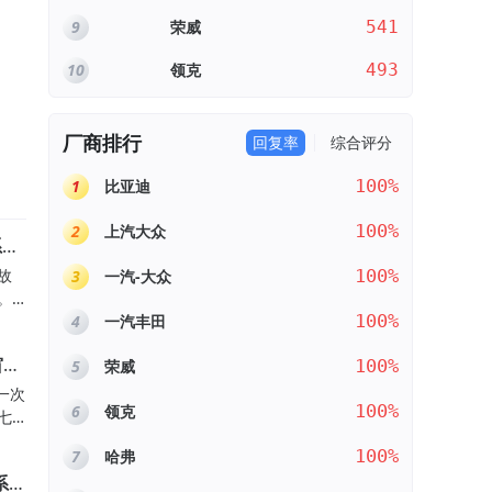
9
荣威
541
10
领克
493
厂商排行
回复率
综合评分
100%
1
比亚迪
100%
2
上汽大众
系统
因
故
100%
3
一汽-大众
。
100%
4
一汽丰田
。
窗漏
100%
5
荣威
一次
100%
6
领克
七
100%
7
哈弗
检
系统
维