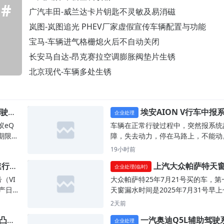
#
广汽丰田-威兰达卡片钥匙不灵敏及易消磁
岚图-岚图追光 PHEV厂家虚假宣传车辆配置与功能
宝马-车辆进气格栅熄火后不自动关闭
长安马自达-昂克赛拉空调膨胀阀垫片生锈
北京现代-车辆多处生锈
行驶中
埃安AION V行车中报
企业处理
正常
故障致失去动力，4S店查不出原
蚁eQ
车辆在正常行驶过程中，突然报系统
期限
障，失去动力，停在马路上，不能动
机弹
以上现象出现6次，其中1次是在高速
19小时前
被限
上，幸亏高速上车少，没有发生危险
速行驶
上汽大众帕萨特天
断
维修三次，4s店均查不出来问题。
企业处理(临时)
隐患
水，4S店只修车不赔偿
。行
（VI
大众帕萨特25年7月21号买的车，第
尾，
生产日
天窗漏水时间是2025年7月31号早上
任车
00k
点半左右。目前漏水进4S店处理过三
2天前
包。
22日，
次，现在又漏水。第一次进店通水管
凸轮
一汽奥迪Q5L辅助驾驶
保养
行，
查说没有问题让我们观察（没有记录
企业处理