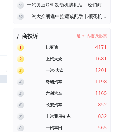
动机严重抖动，4S店需自费维修
一汽奥迪Q5L发动机烧机油，经销商推
9
诿不予解决
上汽大众朗逸中控遭减配致卡顿死机，
10
要求换869主机
厂商投诉
近2年内投诉量
宗
/
1
比亚迪
4171
2
上汽大众
1681
3
一汽-大众
1201
4
奇瑞汽车
1198
5
吉利汽车
1165
6
长安汽车
852
7
上汽通用别克
832
8
一汽丰田
565