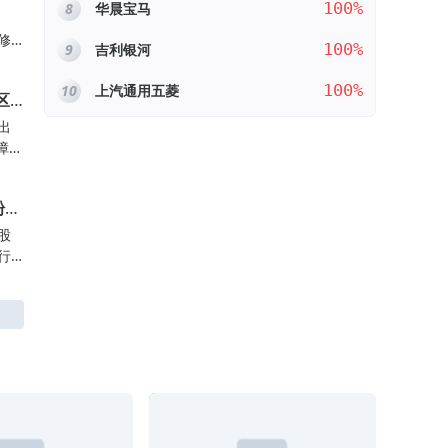
100%
8
华晨宝马
旧
胶
第
修
100%
9
吉利银河
。
上
来
100%
10
上汽通用五菱
区
赔
迪
家。
出
月4
障，
，
诉求
粉状
车
的
之
股
个
行
一
电
年1
车
水
购
行
条有
负
的
，更
这
，更
不
换。
前
状
终
质
样
控