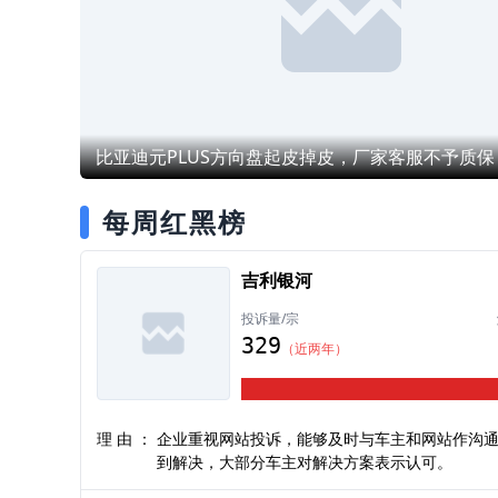
至对车辆进行了“开膛破肚”式的全
更换，但故障依然未除。3.维修无
026年6月18日，厂家再次指令更
智驾系统和所有摄像头，但仅过了
多月（7月23日），故障便再次复
种“猜测性换件”的试错式维修，证
根本没有查明病根，而是将我的车
比亚迪元PLUS方向盘起皮掉皮，厂家客服不予质保
作“测试小白鼠”，用反复拆装来掩
术上的无能与不作为。三、 法律
每周红黑榜
严正诉求：依据《家用汽车产品修
换退货责任规定》（《汽车三包法
第二十条、第二十二条之规定：车
吉利银河
严重安全性能故障累计进行过2次
未排除，或新车购买一年内出现转
投诉量/宗
制动、车身稳定系统等失效，均符
329
（近两年）
换车标准。我的车辆自交付首日即
严重安全缺陷，且经数十次修理仍
解决，完全符合法定退换车条件。
此，我向厂家及监管部门提出以下
理由：
企业重视网站投诉，能够及时与车主和网站作沟
诉求：1.停止无效维修，出具权
到解决，大部分车主对解决方案表示认可。
立即停止对4S店下达“试错式”维