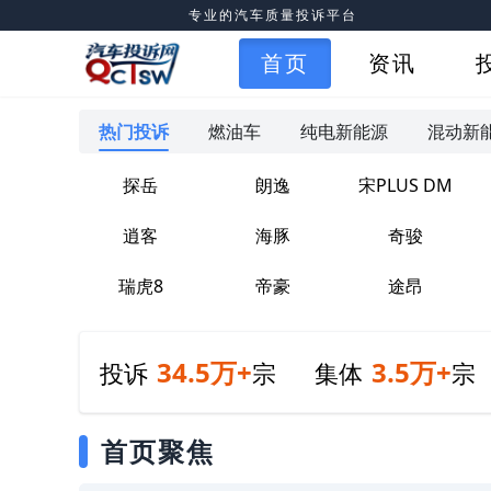
专业的汽车质量投诉平台
首页
资讯
热门投诉
燃油车
纯电新能源
混动新
探岳
朗逸
宋PLUS DM
逍客
海豚
奇骏
瑞虎8
帝豪
途昂
34.5万+
3.5万+
投诉
宗
集体
宗
首页聚焦