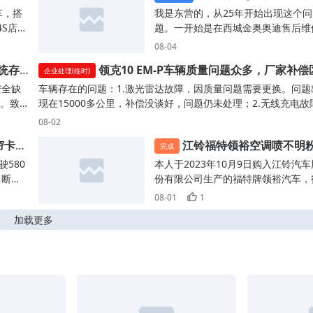
权服务
，4S
故障，4S店已多次维修但问题依
预警触发
修），第二次漏水4S店给的建议让打
车，搭
我是东营的，从25年开始出现这个问
但售
，无
（胶打了4S店没有出示维修记录），
4S店保
题。一开始是在西城金奥奥迪售后维
人为
障发
三次又漏水索赔了天窗（有维修记
26年7
的，维修了大概五次，一直解决不了
08-04
痕迹
响，
录）。目前第四次漏水还没有修车，
动，我
每次去都给我车拆得乱七八糟的，后
客服反
统存
领克10 EM-P车辆质量问题众多，厂家补偿
论：
汽大众回复只负责修车，不负责任何
判定为
实在解决不了让我去找东城的奥润奥
企业处理(临时)
解
认故
偿。目前是厂家推4S店，4S店推厂
装且维
别对待
5-3
售后。前后在东城奥润维修了不下十
安全缺
车辆存在的问题：1.激光雷达故障，因质量问题需要更换。问题
履行家
面的
已经三天了，没有任何解决方案。
索要正
次，还依旧没解决。到今天2026年8
。致
现在15000多公里，补偿没谈好，问题仍未处理；2.无线充电故
进行
入驱
至今
号我来店里给的方案是换掉方向盘总
大车
因质量问题需要更换。问题出现在13000多公里，未给任何补偿
08-02
拒绝质
能下
05.2
成，说的是不保证100%修好。我的
版车
未处理；3.后备箱漏水，自提车之日问题就存在。这属于设计缺
保说
切断
帘卡扣
江铃福特领裕空调喷不明
凸轮轴
是彻底给我修好，我已经为了修这个
。我本
陷，明显的质量问题。厂家偷换概念说成免费升级（未给任何补
完成
‑5个
障模
使用
精疲力尽了。能不能给我退车，我真
物质，影响人体健康
期待，
偿），目前已拆过后备箱打了密封胶；4.玻璃划痕问题，自提车
驶580
本人于2023年10月9日购入江铃汽车
门店
，各大
轮轴
身为一个老百姓没有时间和精力修这
生命
日问题就存在。这属于设计缺陷，明显的质量问题。需要更换胶
己断
份有限公司生产的福特牌领裕汽车，
型、
等严
车了。4S店售后真的太过分了，一次
仅是
条，但未处理；5.充电口漏水，因充电口密封不严导致下雨天充
处理需要
驶里程26050公里。整车质保至2026
08-01
1
全一
月发布对
次拿我的车当小白鼠做试验。退不了
了提
口漏水，明显的质量问题，未处理；6.售后区别对待，后备箱漏
车友群说
0月9日，尚在法定三包有效期内。原
车型，并
台善意
的话，我要求处罚他们这种不专业的
加载更多
安全
有的车友补偿一万积分（1000元领克app金额）。更换玻璃胶
希望
车4S店已倒闭，售后由生产厂家全权
统的
车辆提供
为，并赠送全车延保和保养。
的车友补偿一万积分，更换激光雷达有的车友补偿一万积分、有
之前
责。故障经过：2025年空调不制冷
失效
机
线失
补偿两万积分、有的补偿三万积分，有的补偿终身质保。我的车
么情
换管件。2026年4月空调再次不制冷
无有
量车
智驾
么多问题就只给我一万积分，我没有接受。我的车真正使用半年
换主管件。2026年5月刹车盘变形更
引发
行隐患
警LDW
到，出现如此多的质量问题，不敢想象到后面还有多少问题（目
2026年6月空调持续喷射大量不明粉
安全
患爆
，故障
该车型各种问题在网络上有二三十种）。我的诉求是补偿我只要
物，清洗一周后复发。经查为蒸发器
程较
整改本
全车
身质保，且有据可依。毕竟很多车友拿到了终身质保的补偿，同
量问题，更换需完全拆解仪表台、中