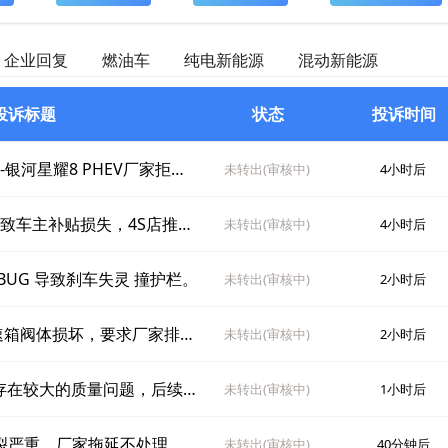
企业回复
燃油车
纯电新能源
混动新能源
投诉标题
状态
投诉时间
吉利银河银河星耀8 PHEV吉利银河-银河星耀8 PHEV厂家拒绝提供符合国标EDR数据
未转出(审核中)
4小时后
比亚迪海狮07DM-i销售工作不严谨致车主补贴损失，4S店推脱拒担责
未转出(审核中)
4小时后
BUG 导致刹车失灵 撞护栏。
未转出(审核中)
2小时后
长安长安X5 PLUS长安X5 PLUS变速箱阀体损坏，要求厂家排查质量隐患
未转出(审核中)
2小时后
一汽解放T90徐工35米高空作业车存在较大的质量问题，后续互踢皮球
未转出(审核中)
1小时后
裂严重，厂家拖延不处理
未转出(审核中)
40分钟后