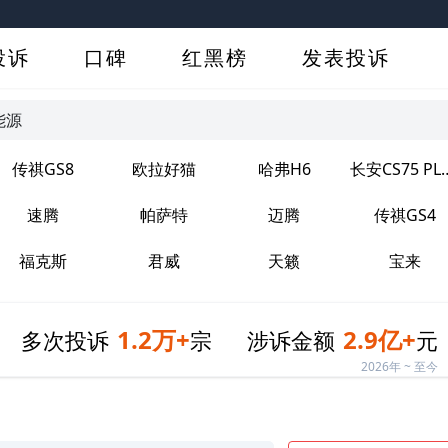
投诉
口碑
红黑榜
发表投诉
能源
传祺GS8
欧拉好猫
哈弗H6
长安CS75
速腾
帕萨特
迈腾
传祺GS4
福克斯
君威
天籁
宝来
1.2万+
2.9亿+
多次投诉
宗
涉诉金额
元
2026年 ~ 至今