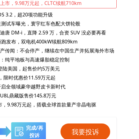
RT上市，9.98万元起，CLTC续航710km
OS 3.2，超20项功能升级
装测试车曝光，寰宇红车色配大饼轮毂
迪唐 DM‑i，直降 2.59 万，合资 SUV 没必要再看
动轿跑发布，双电机400kW续航809km
产传闻：不会停产，继续在中国生产并拓展海外市场
：纯平地板与高速爆胎稳定控制
7年登陆美国，起售价约5万美元
，限时优惠价11.59万元起
，开启全领域豪华越野皮卡新时代
8L鼎藏版售价145.8万元
上市，9.98万元起，搭载全球首款量产非晶电驱
完成/再
我要投诉
投诉