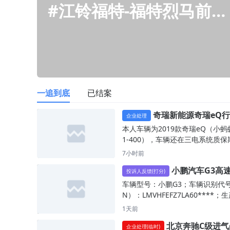
#
江铃福特-福特烈马前桥支架断裂
一追到底
已结案
奇瑞新能源奇瑞eQ
企业处理
突发动力受限报警和车辆无法
本人车辆为2019款奇瑞eQ（小蚂
快充，厂家推脱拒绝三电质保
1‑400），车辆还在三电系统质保
内。车辆在正常行驶过程中，会随
7小时前
出小乌龟动力受限报警，车辆动力
小鹏汽车G3高
制，车速上不去。快充时频繁自动
投诉人反馈(打分)
突发动力中断，存在严重安全
电，充电功率很低，无法正常快充
车辆型号：小鹏G3；车辆识别代号
驶中途动力突然下降，容易引发追
N）：LMVHFEFZ7LA60****；
存在道路安全隐患。我是车辆第二
期：2020年4月；行驶里程：3100
1天前
主，本人从未拆卸、改动高压电池
m。故障现象与经过：2026年7月
北京奔驰C级进气
第一任车主说明车辆以往全部维修
车辆在宁连公路六合段正常高速直
企业处理(临时)