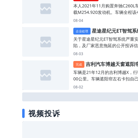
均在奇瑞官方4S店完成。我到授
轴位置偏移致发动机严重抖动
车速约 90km/h，天气正常。无
本人2021年11月购置奔驰C260L
站检测，确认动力电池存在故障。
动力系统受限，整车动力完全中断
店需自费维修
载M254.920发动机。车辆全程该
后以电池底板存在拆卸痕迹，判定
法继续行驶，被迫滞留行车道。故
养，无私自改装、无人为损坏。20
08-04
原因，拒绝提供三电质保。该拆卸
生时踩加速踏板有明显金属摩擦异
月26日，发动机突发无故严重抖
并非由我造成，已经拨打厂家400
星途星纪元ET智驾系
底盘下方有油液渗漏。故障检测结
将车辆拖至购车4S店检修。门店
企业处理
馈生成工单，但问题一直没有得到
经品牌授权服务中心举升检测，确
严重安全缺陷，4S店反复拆
进气凸轮轴位置偏移，告知需自费2.
关于星途星纪元ET智驾系统严重
决。我的诉求：1、要求奇瑞厂家
障根源为：驱动电机与减速器结合
万元维修。我先后5次电话、微信
修无效
陷，及厂家恶意拖延的公开投诉信
用汽车三包规定，对故障动力电池
输入轴油封失效，减速器齿轮油渗
式故障检测报告，门店推诿漠视，
星途汽车厂家、相关监管部门及广
08-03
免费质保维修。2、如果厂家仍然
动电机腔体内部，导致电机绝缘性
未提供任何检测材料。据TSB公告L1
友：我是一名星途星纪元ET智驾
保，请向我出具加盖公章的书面拒
降。整车高压系统触发保护机制，
吉利汽车博越天窗遮阳
0-P-080257得知，该型号发动机
主，自2024年12月提车当日至今
完成
明。3、希望厂家区域售后负责人3
动力输出。缺陷说明与佐证：该故
螺栓内置滤网存在先天设计缺陷，
断裂，4S店需自费维修
对这款主打“高阶智驾”的车型充满
车辆是21年12月的吉利博越X，行
工作日主动与我联系处理，不希望
式在小鹏G3车型中大量集中出现
中易脱落堵塞机油油道，会引发凸
但现实却是一场长达一年多、危及
00公里。车辆遮阳帘左右卡扣自
普通客服敷衍回复。
汽车投诉平台可查询到多条同款车
磨损、行驶动力中断、发动机抱死
的噩梦。今天，我站出来发声，不
裂，4S店说质保4年10万公里，
08-02
同款故障的车主投诉。故障链条完
重故障。奔驰德国总部2024年6
为了维护自身的合法权益，更是为
自己自费5000。车辆才4年多，
致，覆盖2019-2021款多个年款
应技术公告，国内厂家同年8月出
醒广大车友正视该车型存在的严重
这个是通病一过保没多久就会断。
非个案。故障成因指向动力集成系
服务政策，对2024年7月前出厂
隐患，并敦促厂家承担起应有的责
厂家有作为，给予更换。我这也有
密封结构设计冗余不足，单一油封
免费预防性升级更换，涵盖配件、
任。 一、 核心故障频发，安全底
视频投诉
修过4-5年吉利师傅，自己清楚什
直接导致整车动力丧失，失效模式
油、机滤及全部工时，全国已有大
守。自提车之日起，我车辆的核心
况。
效预警，极易在高速、高架等场景
主成功免费整改。涉事4S店未履
功能（车道保持LKA、车道偏离预
追尾交通事故，存在危及人身财产
告知与排查义务，最终导致缺陷隐
S）便宣告失效。截至2026年6月
的不合理危险。本人车辆虽行驶里
发。投诉诉求：1、要求厂家免费
不仅未解决，反而持续恶化，新增