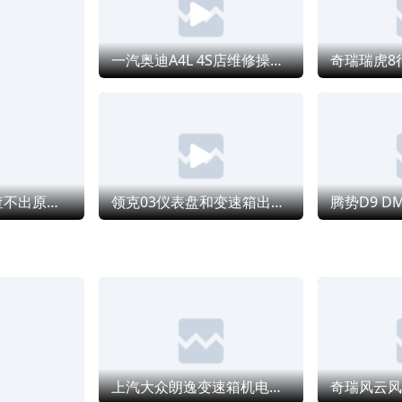
里左右
免费为
严重
的车型为什么区别对待。7.厂家400除了反馈问题，无实际作用
及前排座椅。空调出风口持续喷出不
构耐
长2年
6月的一
粉状物，驾乘人员不可避免吸入，成
次性
正式处
的时速
不明，对本人及家人健康构成潜在威
一汽奥迪A4L 4S店维修操作不当拆坏轮胎及轮毂，其态度恶劣拒担责
该车
若厂家
出双
胁，且粉末持续喷射可能影响行车视
估是
机故
偏。
线。本人多次拨打400客服，无决策
促生
协
。厂
任人联系。多次让步诉求（更换的蒸
场景中
器及拆解的次生问题给终生质保，10
这已
延保到5年延保），厂家仅同意蒸发
漠
件1年质保，完全不提粉质成分、健
露技术
险、大拆后的安全问题，漠视生命。
奇瑞艾瑞泽8 PRO新车变速箱电控偶发故障，门店查不出原因不予维修
领克03仪表盘和变速箱出现原厂质量故障，存在严重行驶安全隐患
合名
的诉求：1.免费更换蒸发器总成，恢
度并无
厂装配标准；2.蒸发器及拆装次生故
技术
（异响、线路、中控等）10年专项质
谨诊
保；3.空调系统深度清洗；4.整车免
“无效
保3年；5.厂家负责人回应，面对问
称是软
状物质是否有害于健康、具体成分、
，从2.
成原因。
旧，证
件：在软
换GPS
上汽大众朗逸变速箱机电单元故障，厂家不作为
日，甚