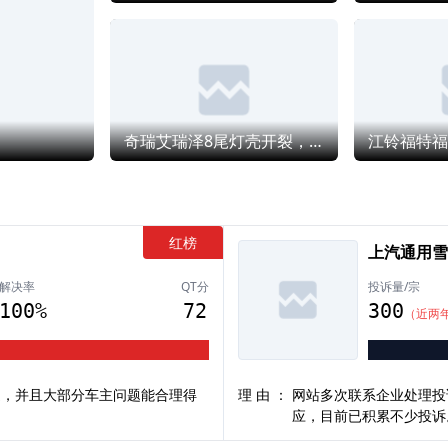
套线束
效：2
换整套
一个
现。这
明厂家
辆当
奇瑞艾瑞泽8尾灯壳开裂，售后推诿不给更换维修
盖其技
依据与
理更
》）
辆因
红榜
上汽通用雪
修理仍
向、
解决率
QT分
投诉量/宗
合退
100%
72
300
（近两
存在
无法
 在
严正
通，并且大部分车主问题能合理得
理由：
网站多次联系企业处理投
威报告，
应，目前已积累不少投诉
修指令。