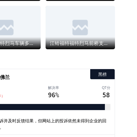
江铃福特福特烈马车辆多部件损坏，要求厂家彻底维修
江铃福特福特烈马前桥支架断裂和传动轴脱落，4S店推诿不予维修
黑榜
佛兰
解决率
QT分
96%
58
年）
诉并及时反馈结果，但网站上的投诉依然未得到企业的回
。