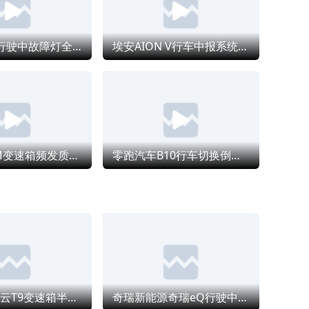
。
明
分
奇瑞瑞虎8行驶中故障灯全亮且刹车失灵，严重威胁行车安全
埃安AION V行车中报系统故障致失去动力，4S店查不出原因
权责
发
年
器备
康风
我
腾势D9 DM变速箱频发质量问题，门店不作为迟迟不解决
零跑汽车B10行车切换倒档时自动跳P档锁死，4S店拒绝退车退款
复原
障
费延
题粉
形
奇瑞风云风云T9变速箱半轴油封漏油，服务站欺骗客户无配件维修
奇瑞新能源奇瑞eQ行驶中突发动力受限报警和车辆无法正常快充，厂家推脱拒绝三电质保