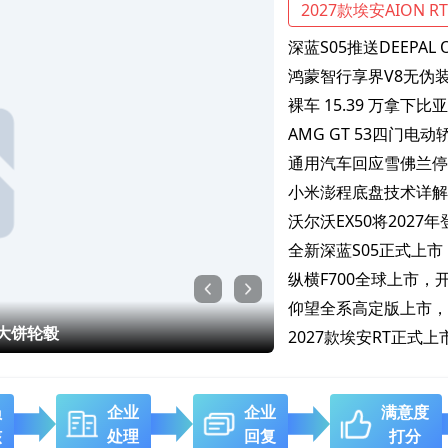
2027款埃安AION 
深蓝S05推送DEEPAL 
鸿蒙智行享界V8无伪
裸车 15.39 万拿下比亚
AMG GT 53四门电
通用汽车回应雪佛兰停
小米澎程底盘技术详解
沃尔沃EX50将202
全新深蓝S05正式上市
纵横F700全球上市
仰望全系高定版上市，U
大饼轮毂
2027款埃安RT正式
员
企业
企业
满意度
核
处理
回复
打分