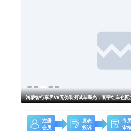
鸿蒙智行享界V8无伪装测试车曝光，寰宇红车色配
注册
发表
专
会员
投诉
审