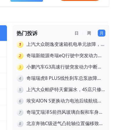
热门投诉
日
周
月
上汽大众朗逸变速箱机电单元故障，厂
1
家不作为
奇瑞新能源奇瑞eQ行驶中突发动力受
2
限报警和车辆无法正常快充，厂家推脱
小鹏汽车G3高速行驶突发动力中断，
3
拒绝三电质保
存在严重安全隐患
奇瑞瑞虎8 PLUS线性刹车总泵故障，
4
4S店需自费更换
上汽大众帕萨特天窗漏水，4S店只修
5
车不赔偿
埃安AION S更换动力电池后续航锐
6
减，售后拒不提供维修档案
奇瑞艾瑞泽5前挡风玻璃自裂和车身多
7
处返锈，4S店需自费维修
北京奔驰C级进气凸轮轴位置偏移致发
8