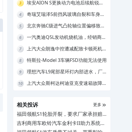
埃安AION S更换动力电池后续航锐
3
减，售后拒不提供维修档案
奇瑞艾瑞泽5前挡风玻璃自裂和车身多
4
处返锈，4S店需自费维修
北京奔驰C级进气凸轮轴位置偏移致发
5
动机严重抖动，4S店需自费维修
一汽奥迪Q5L发动机烧机油，经销商推
6
诿不予解决
上汽大众朗逸中控遭减配致卡顿死机，
7
要求换869主机
特斯拉-Model 3车辆FSD功能无法使用
8
理想汽车L9尾部星环灯内部进水，厂
9
家拒绝赔付
上汽大众斯柯达柯迪亚克变速箱故障，
10
厂家拒绝免费维修
相关投诉
更多
福田领航S1轮胎开裂，要求厂家承担赔
偿责任
吉利商用车欧铃汽车金利卡II助力系统有
问题，4S店没配件不给维修