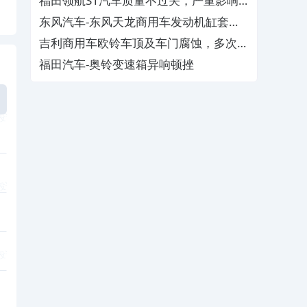
福田领航S1汽车质量不过关，严重影响
生命财产安全
东风汽车-东风天龙商用车发动机缸套出
现蜂窝状锈蚀
吉利商用车欧铃车顶及车门腐蚀，多次与
厂家售后协商无果
福田汽车-奥铃变速箱异响顿挫