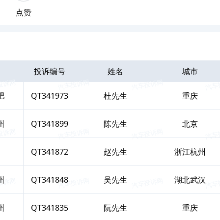
点赞
投诉编号
姓名
城市
肥
QT341973
杜
先生
重庆
州
QT341899
陈
先生
北京
QT341872
赵
先生
浙江杭州
州
QT341848
吴
先生
湖北武汉
州
QT341835
阮
先生
重庆