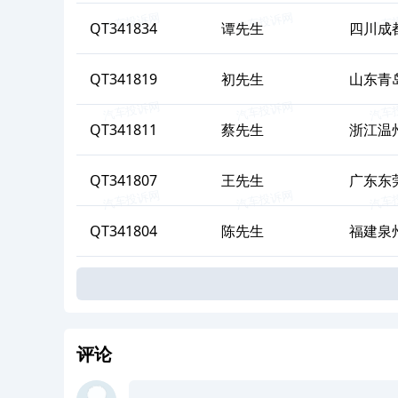
QT341834
谭
先生
四川成
QT341819
初
先生
山东青
QT341811
蔡
先生
浙江温
QT341807
王
先生
广东东
QT341804
陈
先生
福建泉
评论