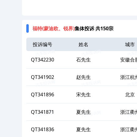
福特(蒙迪欧、锐界)
集体投诉 共150宗
投诉编号
姓名
城市
QT342230
石
先生
安徽合
QT341902
赵
先生
浙江杭
QT341896
宋
先生
北京
QT341871
夏
先生
浙江衢
QT341836
夏
先生
浙江衢