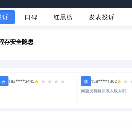
投诉
口碑
红黑榜
发表投诉
程存安全隐患
183****3445
158****1302
林
问题没有解决没人联系我