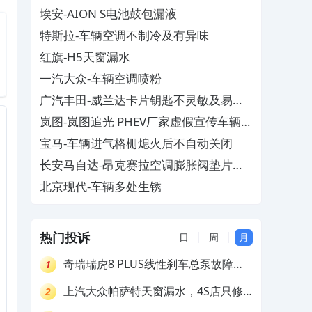
埃安-AION S电池鼓包漏液
特斯拉-车辆空调不制冷及有异味
红旗-H5天窗漏水
一汽大众-车辆空调喷粉
广汽丰田-威兰达卡片钥匙不灵敏及易消
磁
岚图-岚图追光 PHEV厂家虚假宣传车辆配
置与功能
宝马-车辆进气格栅熄火后不自动关闭
长安马自达-昂克赛拉空调膨胀阀垫片生
锈
北京现代-车辆多处生锈
热门投诉
日
周
月
奇瑞瑞虎8 PLUS线性刹车总泵故障，
1
4S店需自费更换
上汽大众帕萨特天窗漏水，4S店只修
2
车不赔偿