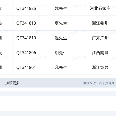
都
QT341825
姚
先生
河北石家庄
岛
QT341813
夏
先生
浙江衢州
州
QT341810
温
先生
广东广州
莞
QT341806
胡
先生
江西南昌
州
QT341801
凡
先生
浙江绍兴
加载更多
数据来源：汽车投诉网