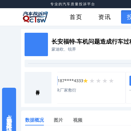
专业的汽车质量投诉平台
首页
资讯
长安福特-车机问题造成行车过
蒙迪欧、锐界
187****4333
初
石
服务评价
电话也没有打过，
未解决厂家敷衍
-
点击参与集体投诉
数据概况
图片
视频