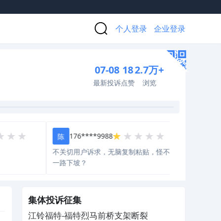
个人登录
企业登录
07-08
18
2.7万+
最新投诉
点赞
浏览
176****9988
189****
陈
吴
不关切用户诉求，无脑复制粘贴，怪不得
官方只回复不
一路下坡？
集体投诉征集
江铃福特-福特烈马前桥支架断裂