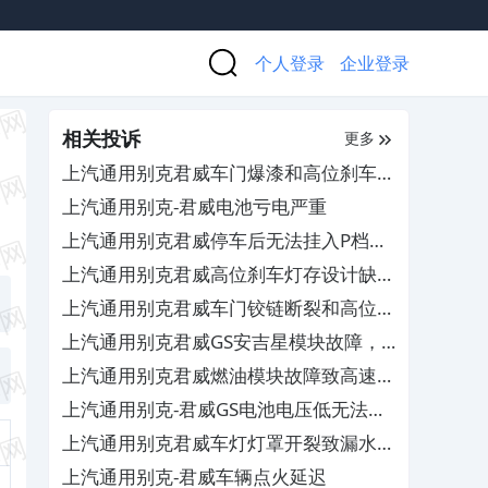
个人登录
企业登录
相关投诉
更多
上汽通用别克君威车门爆漆和高位刹车灯
开裂进水，厂家拒绝质保换件
上汽通用别克-君威电池亏电严重
上汽通用别克君威停车后无法挂入P档及
换挡杆锁死，要求厂家售后免费检修
上汽通用别克君威高位刹车灯存设计缺
陷，厂商拒绝维修
上汽通用别克君威车门铰链断裂和高位刹
车灯漏水，4S店拒绝维修
上汽通用别克君威GS安吉星模块故障，
厂商拒绝更换
上汽通用别克君威燃油模块故障致高速行
车失速，厂商需自费解决
上汽通用别克-君威GS电池电压低无法打
火
上汽通用别克君威车灯灯罩开裂致漏水，
要求厂家免费换新
上汽通用别克-君威车辆点火延迟