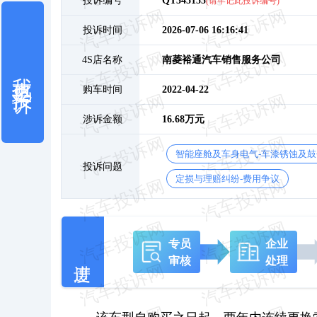
投诉编号
QT345155
(请牢记此投诉编号)
投诉时间
2026-07-06 16:16:41
4S店名称
南菱裕通汽车销售服务公司
我也要投诉
购车时间
2022-04-22
涉诉金额
16.68万元
智能座舱及车身电气-车漆锈蚀及
投诉问题
定损与理赔纠纷-费用争议
专员
企业
审核
处理
该车型自购买之日起，两年内连续更换