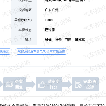
投诉车型
君威
2020款 20T 豪华型 国VI
投诉地区
广东
广州
里程数(KM)
19000
车保状态
已过保
诉求
维修、
补偿、
召回、
退换车
鼓包脱落
智能座舱及车身电气-全车灯光系统
企业
满意度
完成/再
回复
打分
投诉
索赔多个零部件，系零部件缺陷设计问题。目前车门下沿