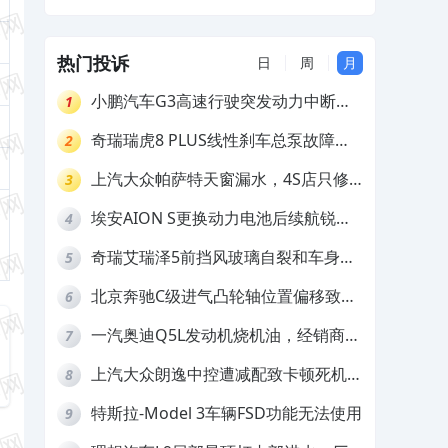
热门投诉
日
周
月
小鹏汽车G3高速行驶突发动力中断，
1
存在严重安全隐患
奇瑞瑞虎8 PLUS线性刹车总泵故障，
2
4S店需自费更换
上汽大众帕萨特天窗漏水，4S店只修
3
车不赔偿
埃安AION S更换动力电池后续航锐
4
减，售后拒不提供维修档案
奇瑞艾瑞泽5前挡风玻璃自裂和车身多
5
处返锈，4S店需自费维修
北京奔驰C级进气凸轮轴位置偏移致发
6
动机严重抖动，4S店需自费维修
一汽奥迪Q5L发动机烧机油，经销商推
7
诿不予解决
上汽大众朗逸中控遭减配致卡顿死机，
8
要求换869主机
特斯拉-Model 3车辆FSD功能无法使用
9