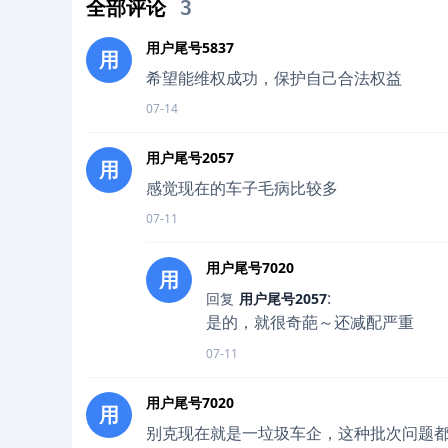
全部评论
3
用户尾号5837
用
希望能维权成功，保护自己合法权益
07-14
用户尾号2057
用
感觉现在的车子毛病比较多
07-11
用户尾号7020
用
:
回复
用户尾号2057
是的，就很奇葩～还减配严重
07-11
用户尾号7020
用
别克现在就是一垃圾车企，这种批次问题