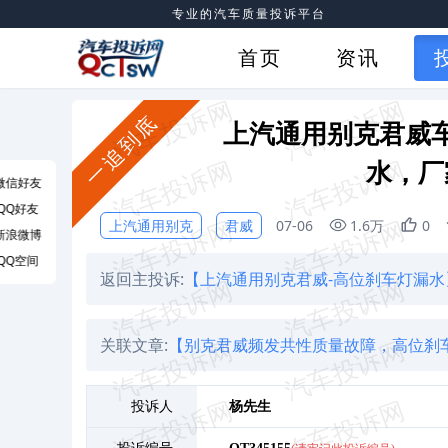
专业的汽车质量投诉平台
首页
资讯
一追到底
上汽通用别克君威
水，厂
微信好友
QQ好友
上汽通用别克
君威
07-06
1.6万
0
新浪微博
QQ空间
返回主投诉:
【上汽通用别克君威-高位刹车灯漏水
关联文章:
【别克君威频发共性质量故障，高位刹
投诉人
杨
先生