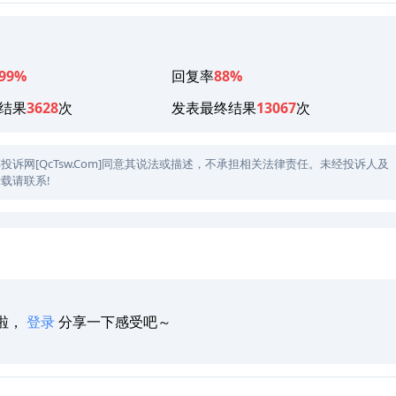
99%
回复率
88%
结果
3628
次
发表最终结果
13067
次
网[QcTsw.Com]同意其说法或描述，不承担相关法律责任。未经投诉人及
载请联系!
啦，
登录
分享一下感受吧～