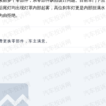
后尾灯均出现灯罩内部起雾，高位刹车灯更是内部挂满水
为由拒绝。
费更换零部件，车主满意。