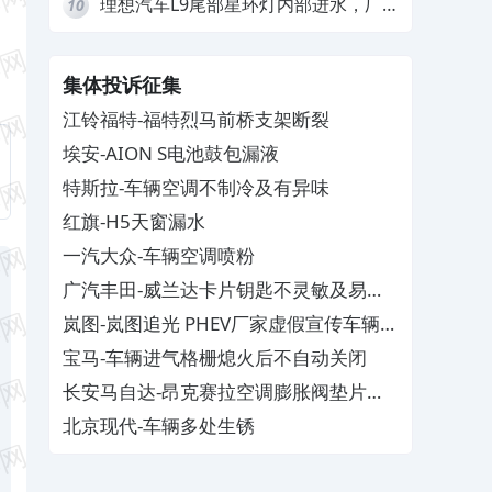
理想汽车L9尾部星环灯内部进水，厂
10
家拒绝赔付
集体投诉征集
江铃福特-福特烈马前桥支架断裂
埃安-AION S电池鼓包漏液
特斯拉-车辆空调不制冷及有异味
红旗-H5天窗漏水
一汽大众-车辆空调喷粉
广汽丰田-威兰达卡片钥匙不灵敏及易消
磁
岚图-岚图追光 PHEV厂家虚假宣传车辆配
置与功能
宝马-车辆进气格栅熄火后不自动关闭
长安马自达-昂克赛拉空调膨胀阀垫片生
锈
北京现代-车辆多处生锈