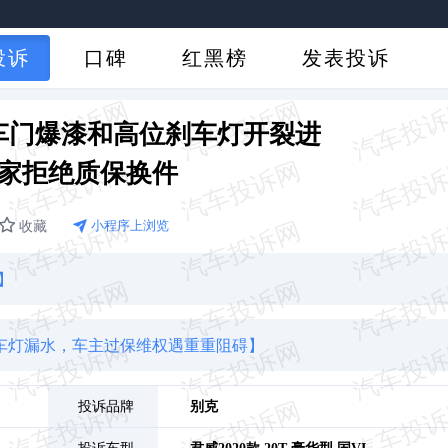
投诉
口碑
红黑榜
发表投诉
车门爆漆和高位刹车灯开裂进
家拒绝质保换件
收藏
小程序上浏览
】
车灯漏水，车主过保维权遇重重阻碍】
投诉品牌
别克