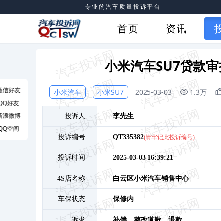
专业的汽车质量投诉平台
首页
资讯
小米汽车SU7贷款
微信好友
小米汽车
小米SU7
2025-03-03
1.3万
QQ好友
新浪微博
投诉人
李
先生
QQ空间
投诉编号
QT335382
(请牢记此投诉编号)
投诉时间
2025-03-03 16:39:21
4S店名称
白云区小米汽车销售中心
车保状态
保修内
诉求
补偿、
整改道歉、
退款