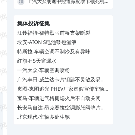
上汽大众朗逸中控遭减配致卡顿死机，
10
要求换869主机
集体投诉征集
江铃福特-福特烈马前桥支架断裂
埃安-AION S电池鼓包漏液
特斯拉-车辆空调不制冷及有异味
红旗-H5天窗漏水
一汽大众-车辆空调喷粉
广汽丰田-威兰达卡片钥匙不灵敏及易消
磁
岚图-岚图追光 PHEV厂家虚假宣传车辆配
置与功能
宝马-车辆进气格栅熄火后不自动关闭
长安马自达-昂克赛拉空调膨胀阀垫片生
锈
北京现代-车辆多处生锈