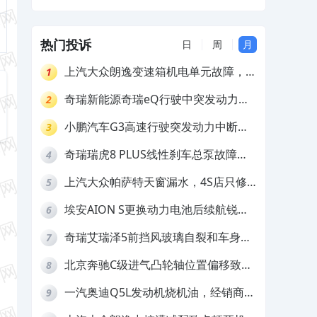
家称外力所致拒担责
热门投诉
日
周
月
上汽大众朗逸变速箱机电单元故障，厂
1
家不作为
奇瑞新能源奇瑞eQ行驶中突发动力受
2
限报警和车辆无法正常快充，厂家推脱
小鹏汽车G3高速行驶突发动力中断，
3
拒绝三电质保
存在严重安全隐患
奇瑞瑞虎8 PLUS线性刹车总泵故障，
4
4S店需自费更换
上汽大众帕萨特天窗漏水，4S店只修
5
车不赔偿
埃安AION S更换动力电池后续航锐
6
减，售后拒不提供维修档案
奇瑞艾瑞泽5前挡风玻璃自裂和车身多
7
处返锈，4S店需自费维修
北京奔驰C级进气凸轮轴位置偏移致发
8
动机严重抖动，4S店需自费维修
一汽奥迪Q5L发动机烧机油，经销商推
9
诿不予解决