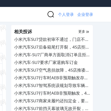
个人登录
企业登录
相关投诉
更多
小米汽车SU7贷款初审不通过，门店不退
定金
小米汽车SU7后备箱尾灯开裂，4S店拒绝
维修
小米汽车-SU7厂商单方面取消订单且拒
退订金
小米汽车-SU7要求厂家退购车订金
小米汽车SU7空气悬挂故障，4S店推诿不
予维修
小米汽车SU7行车时AEB非预期触发存安
全隐患，4S店拖延推诿拒出检测报告
小米汽车SU7智驾系统误规划导致车辆实
线变道及闯红灯，售后补偿方案不合理
小米汽车SU7行车时AEB非预期触发，4S
店拖延推诿拒出检测报告
小米汽车SU7商家未履约还扣定金，要求
退款并道歉
小米汽车SU7前挡天幕玻璃无故开裂，厂