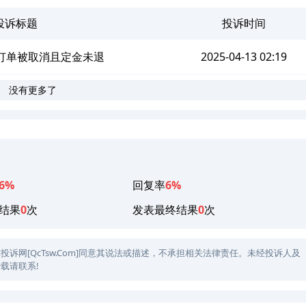
投诉标题
投诉时间
7订单被取消且定金未退
2025-04-13 02:19
没有更多了
6%
回复率
6%
结果
0
次
发表最终结果
0
次
网[QcTsw.Com]同意其说法或描述，不承担相关法律责任。未经投诉人及
载请联系!