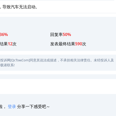
，导致汽车无法启动。
36%
回复率
50%
结果
12
次
发表最终结果
590
次
网[QcTsw.Com]同意其说法或描述，不承担相关法律责任。未经投诉人及
载请联系!
啦，
登录
分享一下感受吧～