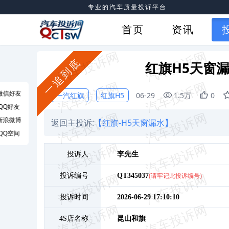
专业的汽车质量投诉平台
首页
资讯
一追到底
红旗H5天窗
微信好友
一汽红旗
红旗H5
06-29
1.5万
0
QQ好友
新浪微博
返回主投诉:
【红旗-H5天窗漏水】
QQ空间
投诉人
李
先生
投诉编号
QT345037
(请牢记此投诉编号)
投诉时间
2026-06-29 17:10:10
4S店名称
昆山和旗