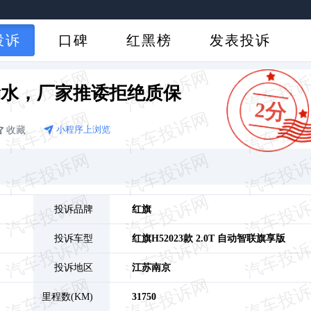
投诉
口碑
红黑榜
发表投诉
漏水，厂家推诿拒绝质保
2分
收藏
小程序上浏览
投诉品牌
红旗
投诉车型
红旗H5
2023款 2.0T 自动智联旗享版
投诉地区
江苏
南京
里程数(KM)
31750