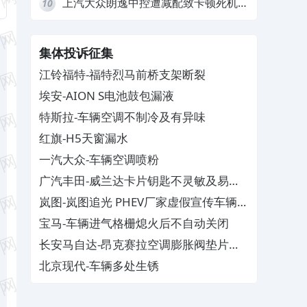
上汽大众朗逸中控遭减配致卡顿死机，
10
要求换869主机
集体投诉征集
江铃福特-福特烈马前桥支架断裂
埃安-AION S电池鼓包漏液
特斯拉-车辆空调不制冷及有异味
红旗-H5天窗漏水
一汽大众-车辆空调喷粉
广汽丰田-威兰达卡片钥匙不灵敏及易消
磁
岚图-岚图追光 PHEV厂家虚假宣传车辆配
置与功能
宝马-车辆进气格栅熄火后不自动关闭
长安马自达-昂克赛拉空调膨胀阀垫片生
锈
北京现代-车辆多处生锈