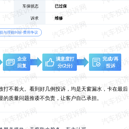
车保状态
已过保
诉求
维修
损与理赔纠纷-费用争议
企业
满意度打
完成/再
回复
分
(2分)
投诉
致打不着火。看到好几例投诉，均是天窗漏水，卡在最后
显的质量问题推诿不负责，让客户自己承担。