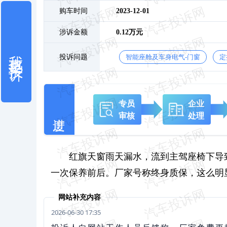
购车时间
2023-12-01
涉诉金额
0.12万元
我也要投诉
投诉问题
智能座舱及车身电气-门窗
定
专员
企业
审核
处理
红旗天窗雨天漏水，流到主驾座椅下导
一次保养前后。厂家号称终身质保，这么明
网站补充内容
2026-06-30 17:35