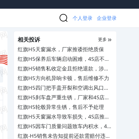
个人登录
企业登录
相关投诉
更多
红旗H5天窗漏水，厂家推诿拒绝质保
红旗H5保养后车辆启动困难，4S店不给
解决
红旗H5销售私收定金且拒绝退款，涉嫌
强买强卖
红旗H5方向机异响卡顿，售后维修不力
红旗H5四门把手盖开裂和空调出风口掉
漆，售后拒绝质保赔偿
红旗H5刹车盘严重生锈，厂家和4S店互
相推脱不解决
红旗H5轮毂异常生锈，售后不予处理
红旗H5天窗漏水导致车损失，4S店推卸
责任不予解决
红旗H5因车门质量问题致车内积水，4S
店拒绝给合理解决方案
红旗-H5销售未告知提前还款需赔付违约