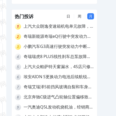
金
热门投诉
日
周
月
上汽大众朗逸变速箱机电单元故障，厂
1
家不作为
奇瑞新能源奇瑞eQ行驶中突发动力受
2
限报警和车辆无法正常快充，厂家推脱
小鹏汽车G3高速行驶突发动力中断，
3
拒绝三电质保
存在严重安全隐患
奇瑞瑞虎8 PLUS线性刹车总泵故障，
4
4S店需自费更换
上汽大众帕萨特天窗漏水，4S店只修
5
车不赔偿
埃安AION S更换动力电池后续航锐
6
减，售后拒不提供维修档案
奇瑞艾瑞泽5前挡风玻璃自裂和车身多
7
处返锈，4S店需自费维修
北京奔驰C级进气凸轮轴位置偏移致发
8
动机严重抖动，4S店需自费维修
一汽奥迪Q5L发动机烧机油，经销商推
9
诿不予解决