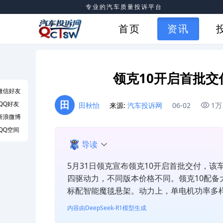
专业的汽车质量投诉平台
首页
资讯
领克10开启首批交
微信好友
田
QQ好友
田秋怡
来源:
汽车投诉网
06-02
1万
新浪微博
QQ空间
导读
5月31日领克宣布领克10开启首批交付，该车
四驱动力，不同版本价格不同。领克10配
标配智能魔毯悬架。动力上，单电机功率多
内容由DeepSeek-R1模型生成