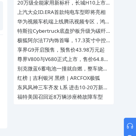
万正式上市
20万级全能家用新标杆，长城H10上市
重塑大家庭出行价值标准
上汽大众ID.ERA首款纯电车型即将亮相
华为视频车机端上线腾讯视频专区，鸿蒙
智行影视内容升级
特斯拉Cybertruck底盘护板升级为碳纤
维，更轻更耐用
极狐阿尔法T7内饰首曝，17.3英寸中控
屏+超宽PHUD
享界G9开启预售，预售价43.98万元起
尊界V800与V680正式上市，售价64.8万
元起
别克微蓝6蓄电池一撞就自燃，整车烧成
空壳厂家还想甩锅
红榜 | 吉利银河 黑榜 | ARCFOX极狐
东风风神三车齐发 L系 进击10‑20万新能
源家用市场
福特美国召回近8万辆涉座椅故障车型
意见反馈