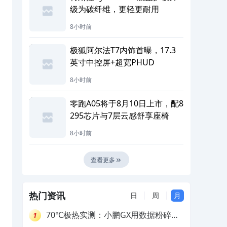
级为碳纤维，更轻更耐用
8小时前
极狐阿尔法T7内饰首曝，17.3
英寸中控屏+超宽PHUD
8小时前
零跑A05将于8月10日上市，配8
295芯片与7层云感舒享座椅
8小时前
查看更多
热门资讯
日
周
月
70℃极热实测：小鹏GX用数据粉碎参
1