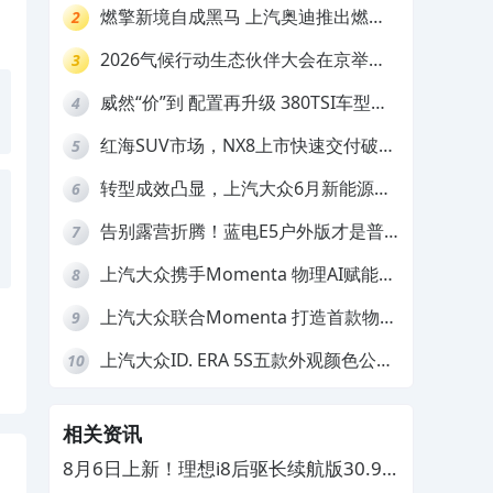
数焦虑
燃擎新境自成黑马 上汽奥迪推出燃油
2
车型限时三重礼遇
2026气候行动生态伙伴大会在京举
3
行，上汽大众ID. ERA 9X荣膺“低碳领
威然“价”到 配置再升级 380TSI车型限
4
跑者”
时一口价19.99万元起
红海SUV市场，NX8上市快速交付破
5
万，凭什么突围？
转型成效凸显，上汽大众6月新能源销
6
量环比大涨23.2%
告别露营折腾！蓝电E5户外版才是普
7
通人的户外神车
上汽大众携手Momenta 物理AI赋能
8
智能化转型再提速
上汽大众联合Momenta 打造首款物理
9
AI量产车ID.ERA 9X
上汽大众ID. ERA 5S五款外观颜色公
10
布，第三季度开售
相关资讯
8月6日上新！理想i8后驱长续航版30.98