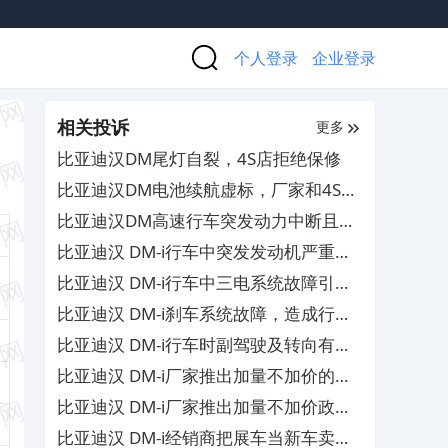
个人登录
企业登录
相关投诉
更多
比亚迪汉DM尾灯自裂，4S店拒绝保修
比亚迪汉DM电池续航虚标，厂家和4S店
不作为拖延处理
比亚迪汉DM高速行车突发动力中断且发
动机舱冒烟，4S店拒担责
比亚迪汉 DM-i行车中突发发动机严重安
全故障，4S店推卸责任不予三包维修
比亚迪汉 DM-i行车中三电系统故障引发
安全问题，厂家拒绝按正常退车方案退款
比亚迪汉 DM-i刹车系统故障，造成行车
中存在安全隐患
比亚迪汉 DM-i行车时副驾驶及转向有异
响，4S店售后不作为
比亚迪汉 DM-i厂家推出加量不加价的智
驾款，导致车辆贬值严重
比亚迪汉 DM-i厂家推出加量不加价政
策，背刺老车主
比亚迪汉 DM-i经销商把展车当新车卖，