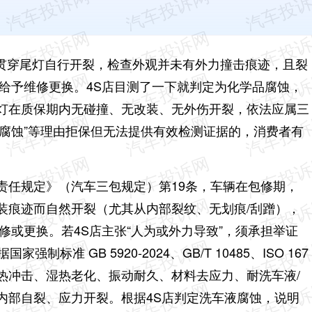
现后贯穿尾灯自行开裂，检查外观并未有外力撞击痕迹，且裂
给予维修更换。4S店目测了一下就判定为化学品腐蚀，
灯在质保期内无碰撞、无改装、无外伤开裂，依法应属三
化学腐蚀”等理由拒保但无法提供有效检测证据的，消费者有
任规定》（汽车三包规定）第19条‌，车辆在包修期，‌
痕迹而自然开裂（尤其从内部裂纹、无划痕/刮蹭）‌，
维修或更换。若4S店主张“人为或外力导致”，‌须承担举证
标准 GB 5920-2024、GB/T 10485、ISO 167
、热冲击、湿热老化、振动耐久、材料去应力、耐洗车液/
内部自裂、应力开裂。根据4S店判定洗车液腐蚀，说明