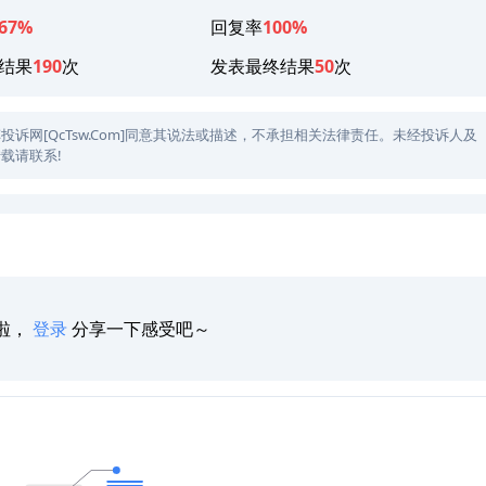
67%
回复率
100%
结果
190
次
发表最终结果
50
次
网[QcTsw.Com]同意其说法或描述，不承担相关法律责任。未经投诉人及
载请联系!
啦，
登录
分享一下感受吧～