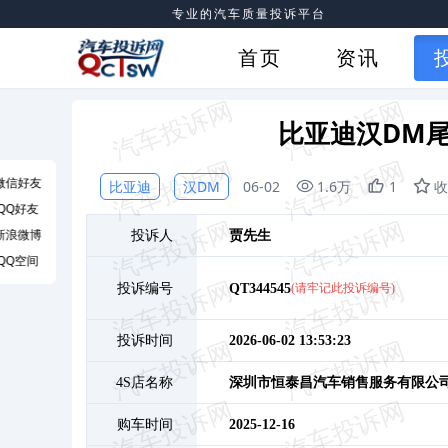
专业的汽车质量投诉平台
首页
资讯
比亚迪汉DM尾
微信好友
比亚迪
汉DM
06-02
1.6万
1
QQ好友
新浪微博
投诉人
贾
先生
QQ空间
投诉编号
QT344545
(请牢记此投诉编号)
投诉时间
2026-06-02 13:53:23
4S店名称
深圳市恒泰昌汽车销售服务有限公
购车时间
2025-12-16