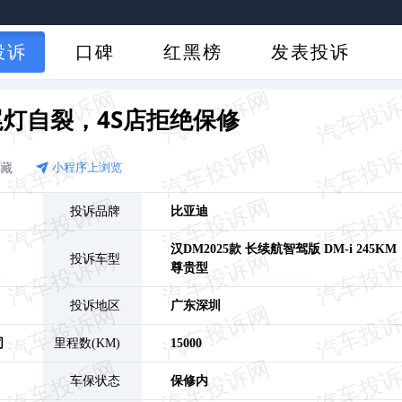
投诉
口碑
红黑榜
发表投诉
灯自裂，4S店拒绝保修
收藏
小程序上浏览
投诉品牌
比亚迪
汉DM
2025款 长续航智驾版 DM-i 245KM
投诉车型
尊贵型
投诉地区
广东
深圳
司
里程数(KM)
15000
车保状态
保修内