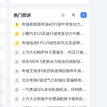
销售欺诈
热门投诉
日
周
月
奇瑞新能源奇瑞eQ行驶中突发动力受
1
限报警和车辆无法正常快充，厂家推脱
小鹏汽车G3高速行驶突发动力中断，
2
拒绝三电质保
存在严重安全隐患
奇瑞瑞虎8 PLUS线性刹车总泵故障，
3
4S店需自费更换
上汽大众帕萨特天窗漏水，4S店只修
4
车不赔偿
埃安AION S更换动力电池后续航锐
5
减，售后拒不提供维修档案
奇瑞艾瑞泽5前挡风玻璃自裂和车身多
6
处返锈，4S店需自费维修
北京奔驰C级进气凸轮轴位置偏移致发
7
动机严重抖动，4S店需自费维修
一汽奥迪Q5L发动机烧机油，经销商推
8
诿不予解决
上汽大众朗逸中控遭减配致卡顿死机，
9
要求换869主机