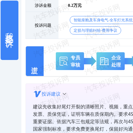
涉诉金额
0.2万元
智能座舱及车身电气-全车灯光系统
投诉问题
我也要投诉
定损与理赔纠纷-费用争议
专员
企业
审核
处理
投诉建议
建议先收集好尾灯开裂的清晰照片、视频，重点
发票、质保凭证，证明车辆在质保期内。要求4
重要证据。依据汽车三包规定等法规，再次与4
国家强制标准，要求免费更换尾灯，保留好沟通