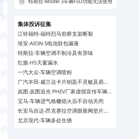
特斯拉-Model 3车辆FSD功能无法使用
10
集体投诉征集
江铃福特-福特烈马前桥支架断裂
埃安-AION S电池鼓包漏液
特斯拉-车辆空调不制冷及有异味
红旗-H5天窗漏水
一汽大众-车辆空调喷粉
广汽丰田-威兰达卡片钥匙不灵敏及易消
磁
岚图-岚图追光 PHEV厂家虚假宣传车辆配
置与功能
宝马-车辆进气格栅熄火后不自动关闭
长安马自达-昂克赛拉空调膨胀阀垫片生
锈
北京现代-车辆多处生锈