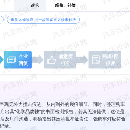
诉求
维修、
补偿
重复返修故障-同一故障多次返修未解决
企业
满意度
完成/再
回复
打分
投诉
呈现无外力撞击痕迹、从内到外的裂痕细节。同时，整理购车
S店出具“化学品腐蚀”的书面检测报告，若其无法提供，这便是
S店及厂商沟通，明确指出其应承担举证责任，强调车灯应符合
记录。