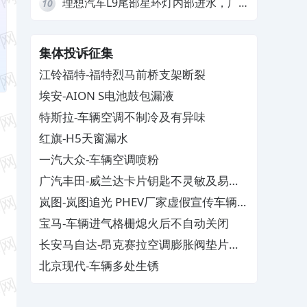
理想汽车L9尾部星环灯内部进水，厂
10
家拒绝赔付
集体投诉征集
江铃福特-福特烈马前桥支架断裂
埃安-AION S电池鼓包漏液
特斯拉-车辆空调不制冷及有异味
红旗-H5天窗漏水
一汽大众-车辆空调喷粉
广汽丰田-威兰达卡片钥匙不灵敏及易消
磁
岚图-岚图追光 PHEV厂家虚假宣传车辆配
置与功能
宝马-车辆进气格栅熄火后不自动关闭
长安马自达-昂克赛拉空调膨胀阀垫片生
锈
北京现代-车辆多处生锈