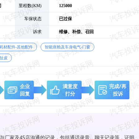
司
里程数(KM)
125000
车保状态
已过保
诉求
维修、
补偿、
召回
耗材配件-其他配件
智能座舱及车身电气-门窗
扯皮
企业
满意度
完成/再
回复
打分
投诉
与厂家及4S店沟通的记录，包括通话录音、聊天记录等，证明