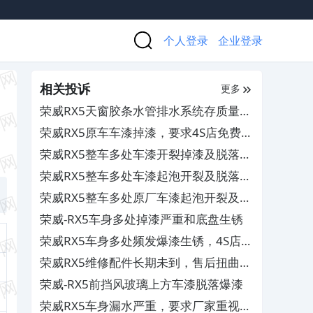
个人登录
企业登录
相关投诉
更多
荣威RX5天窗胶条水管排水系统存质量缺
陷，厂商相互推诿不解决
荣威RX5原车车漆掉漆，要求4S店免费维
修
荣威RX5整车多处车漆开裂掉漆及脱落，
要求厂家免费维修
荣威RX5整车多处车漆起泡开裂及脱落，
要求厂家免费维修
荣威RX5整车多处原厂车漆起泡开裂及锈
蚀，要求厂家免费维修
荣威-RX5车身多处掉漆严重和底盘生锈
荣威RX5车身多处频发爆漆生锈，4S店多
次维修未解决
荣威RX5维修配件长期未到，售后扭曲事
实不予更换
荣威-RX5前挡风玻璃上方车漆脱落爆漆
荣威RX5车身漏水严重，要求厂家重视并