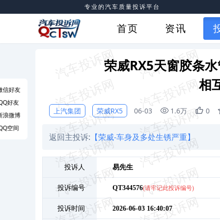
专业的汽车质量投诉平台
首页
资讯
荣威RX5天窗胶条
相
微信好友
QQ好友
上汽集团
荣威RX5
06-03
1.6万
0
新浪微博
QQ空间
返回主投诉:
【荣威-车身及多处生锈严重】
投诉人
易
先生
投诉编号
QT344576
(请牢记此投诉编号)
投诉时间
2026-06-03 16:40:07