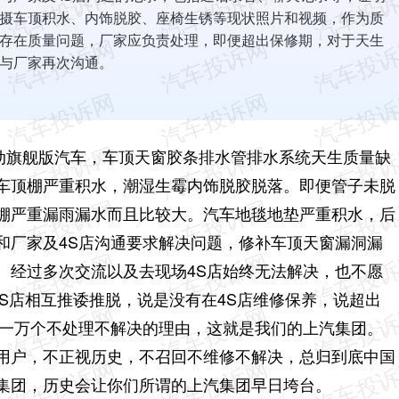
摄车顶积水、内饰脱胶、座椅生锈等现状照片和视频，作为质
存在质量问题，厂家应负责处理，即便超出保修期，对于天生
与厂家再次沟通。
5手动旗舰版汽车，车顶天窗胶条排水管排水系统天生质量缺
车顶棚严重积水，潮湿生霉内饰脱胶脱落。即便管子未脱
棚严重漏雨漏水而且比较大。汽车地毯地垫严重积水，后
和厂家及4S店沟通要求解决问题，修补车顶天窗漏洞漏
。经过多次交流以及去现场4S店始终无法解决，也不愿
4S店相互推诿推脱，说是没有在4S店维修保养，说超出
你一万个不处理不解决的理由，这就是我们的上汽集团。
用户，不正视历史，不召回不维修不解决，总归到底中国
集团，历史会让你们所谓的上汽集团早日垮台。