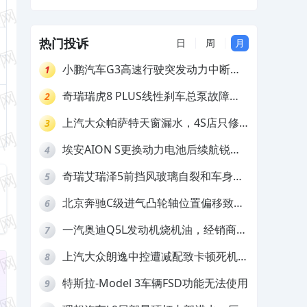
解决
热门投诉
日
周
月
小鹏汽车G3高速行驶突发动力中断，
1
存在严重安全隐患
奇瑞瑞虎8 PLUS线性刹车总泵故障，
2
4S店需自费更换
上汽大众帕萨特天窗漏水，4S店只修
3
车不赔偿
埃安AION S更换动力电池后续航锐
4
减，售后拒不提供维修档案
奇瑞艾瑞泽5前挡风玻璃自裂和车身多
5
处返锈，4S店需自费维修
北京奔驰C级进气凸轮轴位置偏移致发
6
动机严重抖动，4S店需自费维修
一汽奥迪Q5L发动机烧机油，经销商推
7
诿不予解决
上汽大众朗逸中控遭减配致卡顿死机，
8
要求换869主机
特斯拉-Model 3车辆FSD功能无法使用
9