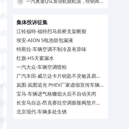
一汽奥迪Q5L发动机烧机油，经销商推
10
诿不予解决
集体投诉征集
江铃福特-福特烈马前桥支架断裂
埃安-AION S电池鼓包漏液
特斯拉-车辆空调不制冷及有异味
红旗-H5天窗漏水
一汽大众-车辆空调喷粉
广汽丰田-威兰达卡片钥匙不灵敏及易消
磁
岚图-岚图追光 PHEV厂家虚假宣传车辆配
置与功能
宝马-车辆进气格栅熄火后不自动关闭
长安马自达-昂克赛拉空调膨胀阀垫片生
锈
北京现代-车辆多处生锈