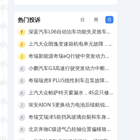
热门投诉
日
周
月
深蓝汽车L06自动泊车功能失灵致车辆
1
撞墙，厂家客服推诿拒担责
上汽大众朗逸变速箱机电单元故障，厂
2
家不作为
奇瑞新能源奇瑞eQ行驶中突发动力受
3
限报警和车辆无法正常快充，厂家推脱
小鹏汽车G3高速行驶突发动力中断，
4
拒绝三电质保
存在严重安全隐患
奇瑞瑞虎8 PLUS线性刹车总泵故障，
5
4S店需自费更换
上汽大众帕萨特天窗漏水，4S店只修
6
车不赔偿
埃安AION S更换动力电池后续航锐
7
减，售后拒不提供维修档案
奇瑞艾瑞泽5前挡风玻璃自裂和车身多
8
处返锈，4S店需自费维修
北京奔驰C级进气凸轮轴位置偏移致发
9
动机严重抖动，4S店需自费维修