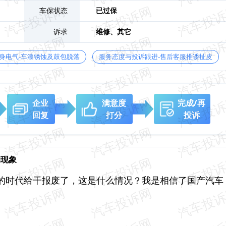
车保状态
已过保
诉求
维修、
其它
身电气-车漆锈蚀及鼓包脱落
服务态度与投诉跟进-售后客服推诿扯皮
企业
满意度
完成/再
回复
打分
投诉
的现象
的时代给干报废了，这是什么情况？我是相信了国产汽车