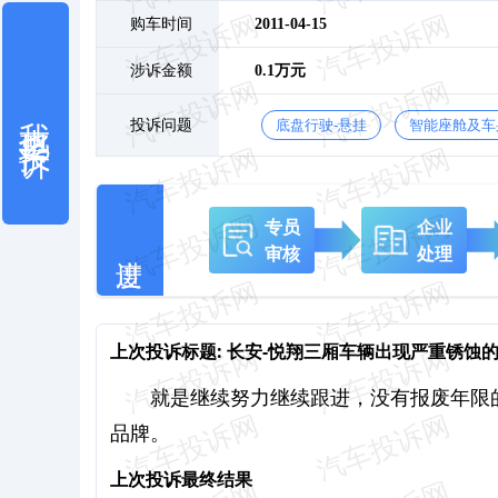
购车时间
2011-04-15
涉诉金额
0.1万元
我也要投诉
投诉问题
底盘行驶-悬挂
智能座舱及车
专员
企业
审核
处理
上次投诉标题:
长安-悦翔三厢车辆出现严重锈蚀
就是继续努力继续跟进，没有报废年限
品牌。
上次投诉最终结果