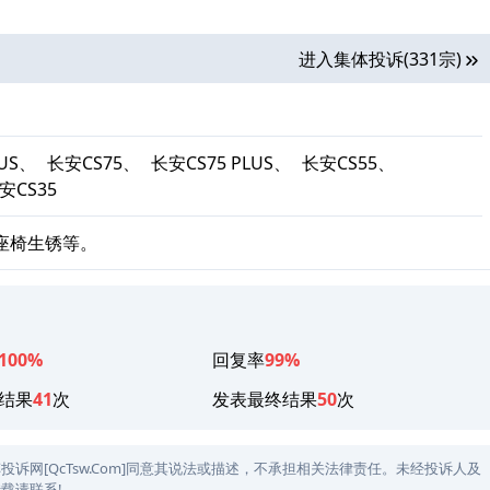
进入集体投诉(331宗)
LUS、
长安CS75、
长安CS75 PLUS、
长安CS55、
安CS35
座椅生锈等。
100%
回复率
99%
结果
41
次
发表最终结果
50
次
网[QcTsw.Com]同意其说法或描述，不承担相关法律责任。未经投诉人及
载请联系!