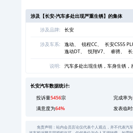
涉及【
长安-汽车多处出现严重生锈
】的集体
涉及品牌:
长安
涉及车系:
逸动、
锐程CC、
长安CS55 P
逸动DT、
悦翔V7、
睿骋、
长
说明:
汽车多处出现生锈，车身生锈，
长安汽车数据统计:
投诉量
5456
宗
完成率为
满意度为
64%
发表临时
免责声明：站内会员言论仅代表个人观点，并不代表汽车投诉
汽车投诉网共同授权许可，任何单位与个人不得转载，如需转