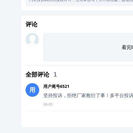
评论
看完
全部评论
1
用户尾号6521
用
坚持投诉，拒绝厂家敷衍了事！多平台投
06-05