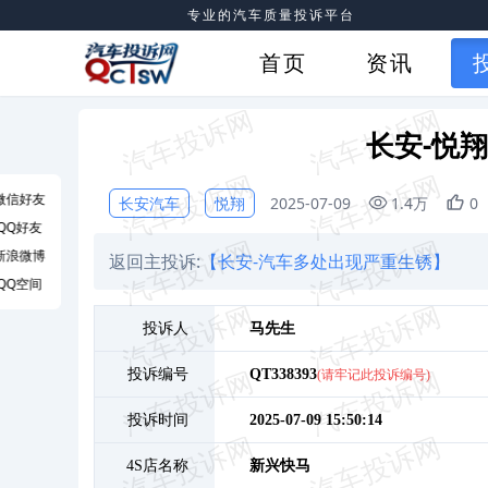
专业的汽车质量投诉平台
首页
资讯
长安-悦
微信好友
长安汽车
悦翔
2025-07-09
1.4万
0
QQ好友
新浪微博
返回主投诉:
【长安-汽车多处出现严重生锈】
QQ空间
投诉人
马
先生
投诉编号
QT338393
(请牢记此投诉编号)
投诉时间
2025-07-09 15:50:14
4S店名称
新兴快马