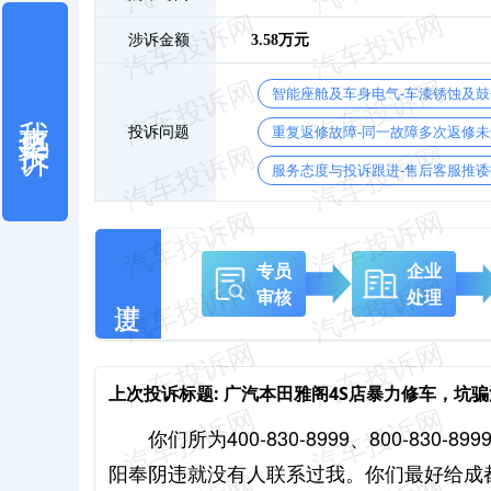
涉诉金额
3.58万元
智能座舱及车身电气-车漆锈蚀及
我也要投诉
投诉问题
重复返修故障-同一故障多次返修未
服务态度与投诉跟进-售后客服推诿
专员
企业
审核
处理
上次投诉标题:
广汽本田雅阁4S店暴力修车，坑
你们所为400-830-8999、800-8
阳奉阴违就没有人联系过我。你们最好给成