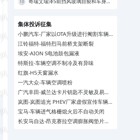
奇瑞艾瑞泽5前挡风玻璃自裂和车身多
10
处返锈，4S店需自费维修
集体投诉征集
小鹏汽车-厂家以OTA升级进行阉割车辆
核心功能
江铃福特-福特烈马前桥支架断裂
埃安-AION S电池鼓包漏液
特斯拉-车辆空调不制冷及有异味
红旗-H5天窗漏水
一汽大众-车辆空调喷粉
广汽丰田-威兰达卡片钥匙不灵敏及易消
磁
岚图-岚图追光 PHEV厂家虚假宣传车辆配
置与功能
宝马-车辆进气格栅熄火后不自动关闭
长安马自达-昂克赛拉空调膨胀阀垫片生
锈