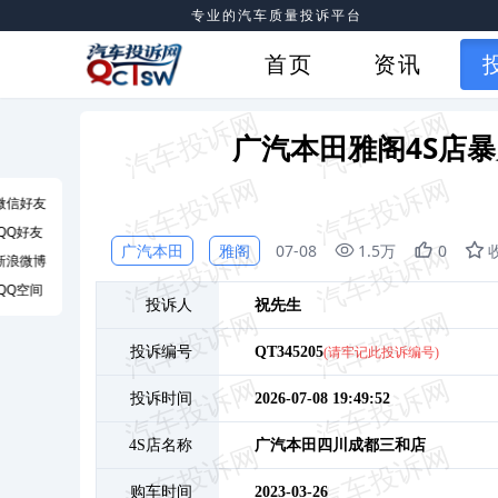
专业的汽车质量投诉平台
首页
资讯
广汽本田雅阁4S店
微信好友
QQ好友
广汽本田
雅阁
07-08
1.5万
0
新浪微博
QQ空间
投诉人
祝
先生
投诉编号
QT345205
(请牢记此投诉编号)
投诉时间
2026-07-08 19:49:52
4S店名称
广汽本田四川成都三和店
购车时间
2023-03-26