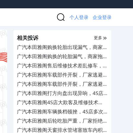
个人登录
企业登录
相关投诉
更多
广汽本田雅阁购换轮胎出现漏气，商家推
诿检测责任且拒绝退换货
广汽本田雅阁购换的轮胎漏气，商家拖延
检测拒担责
广汽本田雅阁售后维修技术差乱修车，厂
家需严惩处罚相关人员
广汽本田雅阁车载部件开裂，厂家逃避责
任拒绝保修
广汽本田雅阁车载部件开裂，厂家逃避责
任拒绝保修
广汽本田雅阁打方向盘出现异响，4S店
屡次维修未彻底解决
广汽本田雅阁4S店大欺客及维修技术
差，要求修复车辆并赔偿损失
广汽本田雅阁车辆换档顿挫，4S店多次
维修未解决
广汽本田雅阁后轮吃胎严重，厂家拒绝索
赔更换
广汽本田雅阁天窗排水管堵塞致车内积水