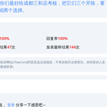
你们最好给成都三和店考核，把它们三个开除，要
，就两个选择。
100%
回复率
100%
结果
47
次
发表最终结果
144
次
网[QcTsw.Com]同意其说法或描述，不承担相关法律责任。未经投诉人及
载请联系!
啦，
登录
分享一下感受吧～