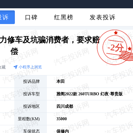
投诉
口碑
红黑榜
发表投诉
暴力修车及坑骗消费者，要求赔
-2分
偿
收藏
小程序上浏览
投诉品牌
本田
投诉车型
雅阁
2022款 260TURBO 幻夜·尊贵版
投诉地区
四川
成都
里程数(KM)
35000
车保状态
保修内