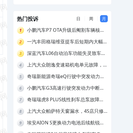
和配件生锈，要求4S换件维修及赔偿
热门投诉
日
周
月
小鹏汽车P7 OTA升级后阉割车辆核心
1
功能，厂家虚假宣传及误导消费者
一汽丰田格瑞维亚提车后短期内大幅降
2
价，要求退还差价
深蓝汽车L06自动泊车功能失灵致车辆
3
撞墙，厂家客服推诿拒担责
上汽大众朗逸变速箱机电单元故障，厂
4
家不作为
奇瑞新能源奇瑞eQ行驶中突发动力受
5
限报警和车辆无法正常快充，厂家推脱
小鹏汽车G3高速行驶突发动力中断，
6
拒绝三电质保
存在严重安全隐患
奇瑞瑞虎8 PLUS线性刹车总泵故障，
7
4S店需自费更换
上汽大众帕萨特天窗漏水，4S店只修
8
车不赔偿
埃安AION S更换动力电池后续航锐
9
减，售后拒不提供维修档案