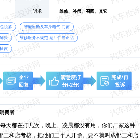
诉求
维修、
补偿、
召回、
其它
鼓包脱落
智能座舱及车身电气-门窗
解决
维修服务不规范-副厂件当正品
扯皮
企业
满意度打
完成/再
回复
分
(-2分)
投诉
骗消费者
30-8999每天都在打几次，晚上、凌晨都没有用，你们厂家这种
都三和店考核，把他们三个人开除。要不就叫成都三和店