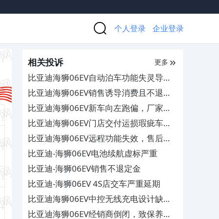
个人登录
企业登录
相关投诉
更多
比亚迪海狮06EV自动泊车功能失灵导致
撞车，厂家售后推诿不作为
比亚迪海狮06EV销售诱导消费且不退定
金，其服务态度恶劣
比亚迪海狮06EV新车向左跑偏，厂家和
4S店相互推诿不解决
比亚迪海狮06EV门店交付运损瑕疵车，
其服务态度恶劣
比亚迪海狮06EV远程功能失效，售后无
明确修复方案
比亚迪-海狮06EV电池续航虚标严重
比亚迪-海狮06EV销售不退定金
比亚迪-海狮06EV 4S店交车严重延期
比亚迪海狮06EV中控无线充电设计缺陷
致胶垫烫坏，售后不予理赔
比亚迪海狮06EV经销商倒闭，致保养承