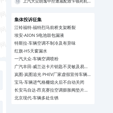
上汽大众朗逸中控遭减配致卡顿死机，
10
要求换869主机
集体投诉征集
江铃福特-福特烈马前桥支架断裂
埃安-AION S电池鼓包漏液
特斯拉-车辆空调不制冷及有异味
红旗-H5天窗漏水
一汽大众-车辆空调喷粉
广汽丰田-威兰达卡片钥匙不灵敏及易消
磁
岚图-岚图追光 PHEV厂家虚假宣传车辆配
置与功能
宝马-车辆进气格栅熄火后不自动关闭
长安马自达-昂克赛拉空调膨胀阀垫片生
锈
北京现代-车辆多处生锈