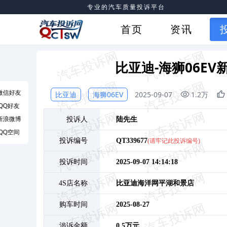
专业的汽车质量投诉平台
首页
资讯
比亚迪-海狮06E
微信好友
比亚迪
海狮06EV
2025-09-07
1.2万
QQ好友
新浪微博
投诉人
陆
先生
QQ空间
投诉编号
QT339677
(请牢记此投诉编号)
投诉时间
2025-09-07 14:14:18
4S店名称
比亚迪海洋网平湖和景店
购车时间
2025-08-27
涉诉金额
0.5万元