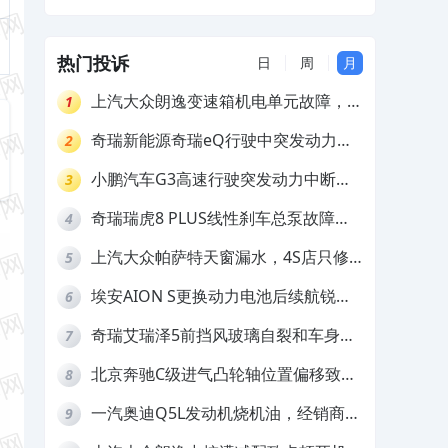
诺无法兑现
热门投诉
日
周
月
上汽大众朗逸变速箱机电单元故障，厂
1
家不作为
奇瑞新能源奇瑞eQ行驶中突发动力受
2
限报警和车辆无法正常快充，厂家推脱
小鹏汽车G3高速行驶突发动力中断，
3
拒绝三电质保
存在严重安全隐患
奇瑞瑞虎8 PLUS线性刹车总泵故障，
4
4S店需自费更换
上汽大众帕萨特天窗漏水，4S店只修
5
车不赔偿
埃安AION S更换动力电池后续航锐
6
减，售后拒不提供维修档案
奇瑞艾瑞泽5前挡风玻璃自裂和车身多
7
处返锈，4S店需自费维修
北京奔驰C级进气凸轮轴位置偏移致发
8
动机严重抖动，4S店需自费维修
一汽奥迪Q5L发动机烧机油，经销商推
9
诿不予解决