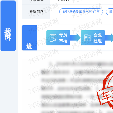
投诉问题
智能座舱及车身电气-门窗
服
我也要投诉
专员
企业
审核
处理