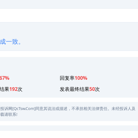
成一致。
67%
回复率
100%
结果
192
次
发表最终结果
50
次
网[QcTsw.Com]同意其说法或描述，不承担相关法律责任。未经投诉人及
载请联系!