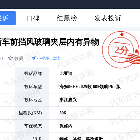
投诉
口碑
红黑榜
发表投诉
V新车前挡风玻璃夹层内有异物
2分
0
收藏
小程序上浏览
投诉品牌
比亚迪
投诉车型
海狮06EV
2025款 605领航Plus版
投诉地区
浙江
嘉兴
里程数(KM)
506
车保状态
保修内
诉求
维修、
补偿、
整改道歉