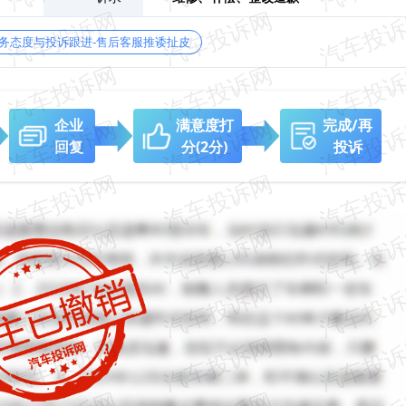
务态度与投诉跟进-售后客服推诿扯皮
企业
满意度打
完成/再
回复
分
(2分)
投诉