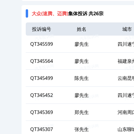
大众(速腾、迈腾)
集体投诉 共26宗
投诉编号
姓名
城市
QT345599
廖
先生
四川遂
QT345564
廖
先生
福建泉
QT345499
陈
先生
云南昆
QT345452
廖
先生
四川遂
QT345369
郑
先生
河南周
QT345307
张
先生
山东聊