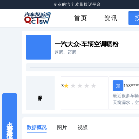
专业的汽车质量投诉平台
首页
资讯
一汽大众-车辆空调喷粉
速腾、迈腾
132****3713
158****652
张
郑
服务评价
垃圾
最近很多车辆出现
天窗漏水，空调出
质量问题，一汽大
继续吸广大车主的
点击参与集体投诉
退出中国市场，不
数据概况
图片
视频
中国人民一分钱了