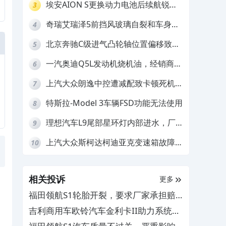
埃安AION S更换动力电池后续航锐
3
减，售后拒不提供维修档案
奇瑞艾瑞泽5前挡风玻璃自裂和车身多
4
处返锈，4S店需自费维修
北京奔驰C级进气凸轮轴位置偏移致发
5
动机严重抖动，4S店需自费维修
一汽奥迪Q5L发动机烧机油，经销商推
6
诿不予解决
上汽大众朗逸中控遭减配致卡顿死机，
7
要求换869主机
特斯拉-Model 3车辆FSD功能无法使用
8
理想汽车L9尾部星环灯内部进水，厂
9
家拒绝赔付
上汽大众斯柯达柯迪亚克变速箱故障，
10
厂家拒绝免费维修
相关投诉
更多
福田领航S1轮胎开裂，要求厂家承担赔
偿责任
吉利商用车欧铃汽车金利卡II助力系统有
问题，4S店没配件不给维修