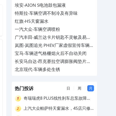
埃安-AION S电池鼓包漏液
特斯拉-车辆空调不制冷及有异味
红旗-H5天窗漏水
一汽大众-车辆空调喷粉
广汽丰田-威兰达卡片钥匙不灵敏及易消
磁
岚图-岚图追光 PHEV厂家虚假宣传车辆配
置与功能
宝马-车辆进气格栅熄火后不自动关闭
长安马自达-昂克赛拉空调膨胀阀垫片生
锈
北京现代-车辆多处生锈
热门投诉
日
周
月
奇瑞瑞虎8 PLUS线性刹车总泵故障，
1
4S店需自费更换
上汽大众帕萨特天窗漏水，4S店只修
2
车不赔偿