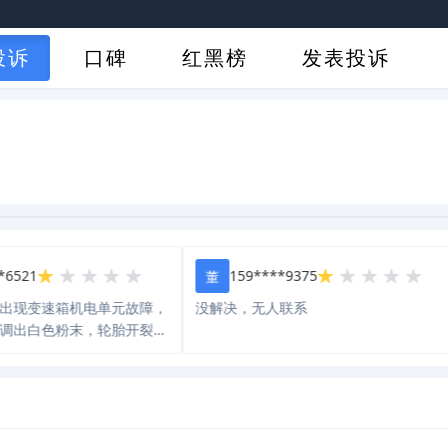
投诉
口碑
红黑榜
发表投诉
1
159****9375
董
变速箱机电单元故障，
没解决，无人联系
白色粉末，轮胎开裂等
众厂家都不积极处理，
血，强烈要求一汽大众
能让黑心资本家再榨取
！