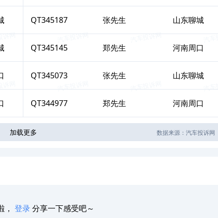
城
QT345187
张
先生
山东聊城
城
QT345145
郑
先生
河南周口
口
QT345073
张
先生
山东聊城
口
QT344977
郑
先生
河南周口
加载更多
数据来源：汽车投诉网
啦，
登录
分享一下感受吧～