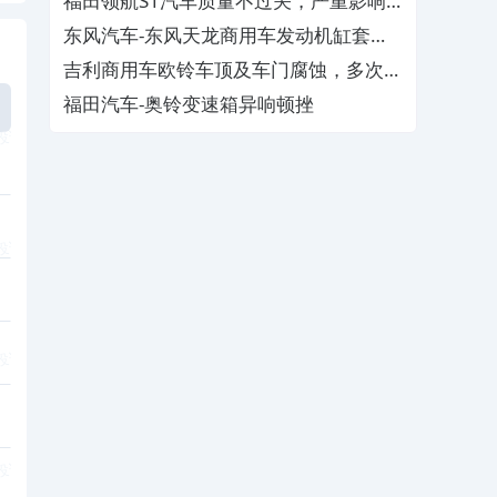
福田领航S1汽车质量不过关，严重影响
生命财产安全
东风汽车-东风天龙商用车发动机缸套出
现蜂窝状锈蚀
吉利商用车欧铃车顶及车门腐蚀，多次与
厂家售后协商无果
福田汽车-奥铃变速箱异响顿挫