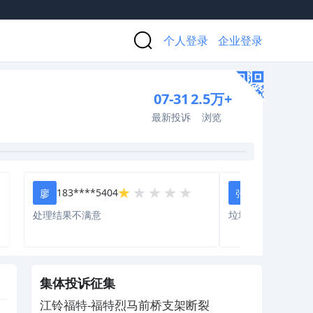
个人登录
企业登录
07-31
2.5万+
最新投诉
浏览
183****5404
132****3713
廖
张
处理结果不满意
垃圾
集体投诉征集
江铃福特-福特烈马前桥支架断裂