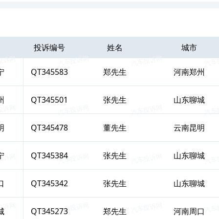
投诉编号
姓名
城市
宁
QT345583
郑
先生
河南郑州
州
QT345501
张
先生
山东聊城
明
QT345478
董
先生
云南昆明
宁
QT345384
张
先生
山东聊城
口
QT345342
张
先生
山东聊城
城
QT345273
郑
先生
河南周口