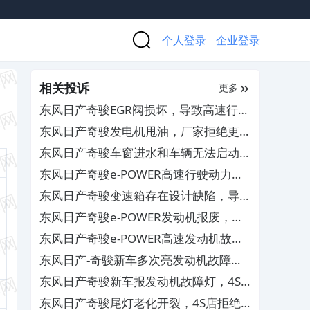
个人登录
企业登录
相关投诉
更多
东风日产奇骏EGR阀损坏，导致高速行车
失速
东风日产奇骏发电机甩油，厂家拒绝更换
维修
东风日产奇骏车窗进水和车辆无法启动，
厂家置之不理
东风日产奇骏e-POWER高速行驶动力丢
失，要求退换车及赔偿
东风日产奇骏变速箱存在设计缺陷，导致
车辆失速顿挫及亮故障灯
东风日产奇骏e-POWER发动机报废，厂
家拒给故障原因
东风日产奇骏e-POWER高速发动机故障
致行程受阻，要求补偿
东风日产-奇骏新车多次亮发动机故障灯
和零件生锈
东风日产奇骏新车报发动机故障灯，4S
多次维修未解决
东风日产奇骏尾灯老化开裂，4S店拒绝