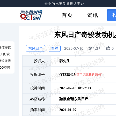
专业的汽车质量投诉平台
首页
资讯
东风日产奇骏发动机
微信好友
东风日产
奇骏
2025-07-10
1.3万
0
QQ好友
新浪微博
投诉人
韩
先生
QQ空间
投诉编号
QT338425
(请牢记此投诉编号)
投诉时间
2025-07-10 18:57:13
4S店名称
融展金瑞东风日产
购车时间
2021-01-07