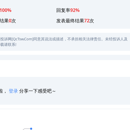
100%
回复率
92%
结果
0
次
发表最终结果
72
次
网[QcTsw.Com]同意其说法或描述，不承担相关法律责任。未经投诉人及
载请联系!
啦，
登录
分享一下感受吧～