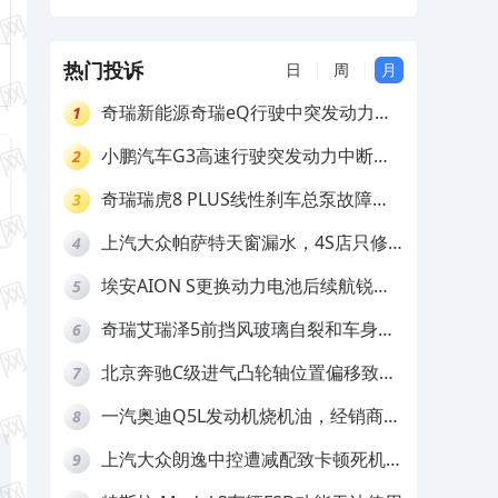
质保
热门投诉
日
周
月
奇瑞新能源奇瑞eQ行驶中突发动力受
1
限报警和车辆无法正常快充，厂家推脱
小鹏汽车G3高速行驶突发动力中断，
2
拒绝三电质保
存在严重安全隐患
奇瑞瑞虎8 PLUS线性刹车总泵故障，
3
4S店需自费更换
上汽大众帕萨特天窗漏水，4S店只修
4
车不赔偿
埃安AION S更换动力电池后续航锐
5
减，售后拒不提供维修档案
奇瑞艾瑞泽5前挡风玻璃自裂和车身多
6
处返锈，4S店需自费维修
北京奔驰C级进气凸轮轴位置偏移致发
7
动机严重抖动，4S店需自费维修
一汽奥迪Q5L发动机烧机油，经销商推
8
诿不予解决
上汽大众朗逸中控遭减配致卡顿死机，
9
要求换869主机