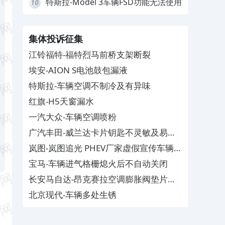
特斯拉-Model 3车辆FSD功能无法使用
10
集体投诉征集
江铃福特-福特烈马前桥支架断裂
埃安-AION S电池鼓包漏液
特斯拉-车辆空调不制冷及有异味
红旗-H5天窗漏水
一汽大众-车辆空调喷粉
广汽丰田-威兰达卡片钥匙不灵敏及易消
磁
岚图-岚图追光 PHEV厂家虚假宣传车辆配
置与功能
宝马-车辆进气格栅熄火后不自动关闭
长安马自达-昂克赛拉空调膨胀阀垫片生
锈
北京现代-车辆多处生锈