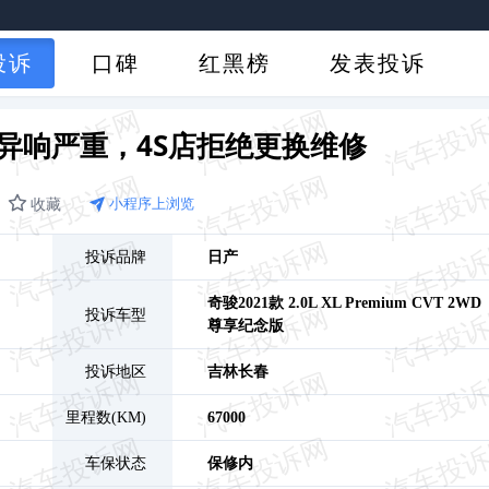
投诉
口碑
红黑榜
发表投诉
异响严重，4S店拒绝更换维修
收藏
小程序上浏览
投诉品牌
日产
奇骏
2021款 2.0L XL Premium CVT 2WD
投诉车型
尊享纪念版
投诉地区
吉林
长春
里程数(KM)
67000
车保状态
保修内