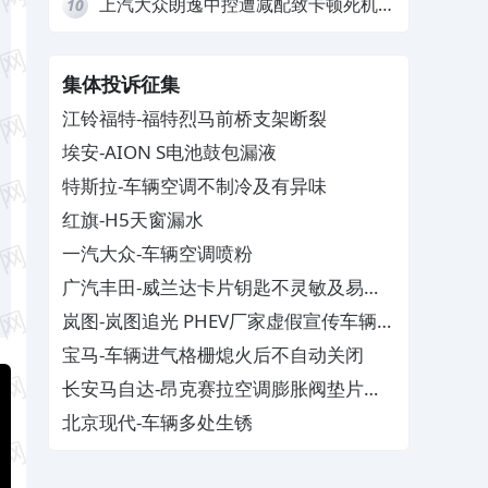
上汽大众朗逸中控遭减配致卡顿死机，
10
要求换869主机
集体投诉征集
江铃福特-福特烈马前桥支架断裂
埃安-AION S电池鼓包漏液
特斯拉-车辆空调不制冷及有异味
红旗-H5天窗漏水
一汽大众-车辆空调喷粉
广汽丰田-威兰达卡片钥匙不灵敏及易消
磁
岚图-岚图追光 PHEV厂家虚假宣传车辆配
置与功能
宝马-车辆进气格栅熄火后不自动关闭
长安马自达-昂克赛拉空调膨胀阀垫片生
锈
北京现代-车辆多处生锈