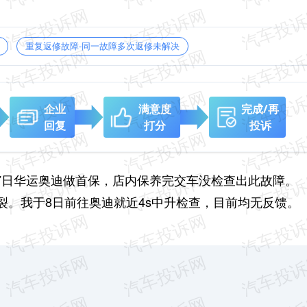
重复返修故障-同一故障多次返修未解决
企业
满意度
完成/再
回复
打分
投诉
月7日华运奥迪做首保，店内保养完交车没检查出此故障。
裂。我于8日前往奥迪就近4s中升检查，目前均无反馈。