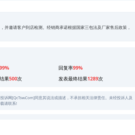
户，并邀请客户到店检测。经销商承诺根据国家三包法及厂家售后政策，
99%
回复率
99%
结果
500
次
发表最终结果
1289
次
网[QcTsw.Com]同意其说法或描述，不承担相关法律责任。未经投诉人及
载请联系!