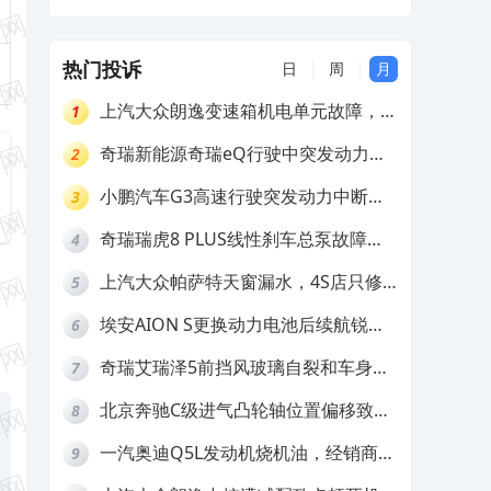
热门投诉
日
周
月
上汽大众朗逸变速箱机电单元故障，厂
1
家不作为
奇瑞新能源奇瑞eQ行驶中突发动力受
2
限报警和车辆无法正常快充，厂家推脱
小鹏汽车G3高速行驶突发动力中断，
3
拒绝三电质保
存在严重安全隐患
奇瑞瑞虎8 PLUS线性刹车总泵故障，
4
4S店需自费更换
上汽大众帕萨特天窗漏水，4S店只修
5
车不赔偿
埃安AION S更换动力电池后续航锐
6
减，售后拒不提供维修档案
奇瑞艾瑞泽5前挡风玻璃自裂和车身多
7
处返锈，4S店需自费维修
北京奔驰C级进气凸轮轴位置偏移致发
8
动机严重抖动，4S店需自费维修
一汽奥迪Q5L发动机烧机油，经销商推
9
诿不予解决