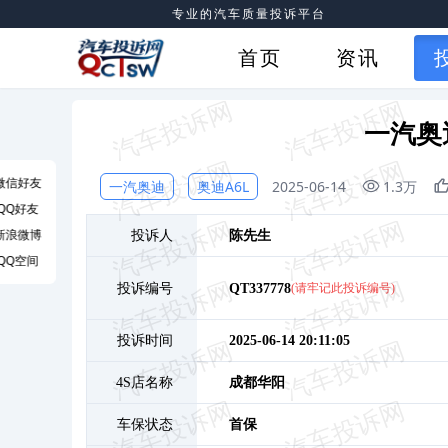
专业的汽车质量投诉平台
首页
资讯
一汽奥
微信好友
一汽奥迪
奥迪A6L
2025-06-14
1.3万
QQ好友
新浪微博
投诉人
陈
先生
QQ空间
投诉编号
QT337778
(请牢记此投诉编号)
投诉时间
2025-06-14 20:11:05
4S店名称
成都华阳
车保状态
首保