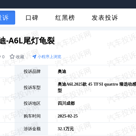
投诉
口碑
红黑榜
发表投诉
迪-A6L尾灯龟裂
0
收藏
小程序上浏览
投诉品牌
奥迪
奥迪A6L
2025款 45 TFSI quattro 臻选动
投诉车型
型
投诉地区
四川
成都
购车时间
2025-02-25
涉诉金额
32.1万元