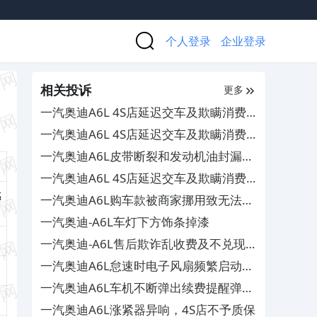
个人登录
企业登录
相关投诉
更多
一汽奥迪A6L 4S店延迟交车及欺瞒消费
者，要求退订金
一汽奥迪A6L 4S店延迟交车及欺瞒消费
者，要求退订金
一汽奥迪A6L皮带断裂和发动机油封漏
油，4S店不给补偿
一汽奥迪A6L 4S店延迟交车及欺瞒消费
者，要求退订金
感
一汽奥迪A6L购车款被商家挪用致无法提
车，要求退款
一汽奥迪-A6L车灯下方饰条掉漆
一汽奥迪-A6L售后欺诈乱收费及不兑现
承诺
一汽奥迪A6L怠速时电子风扇频繁启动，
4S店无法维修
一汽奥迪A6L车机不断弹出续费提醒弹
窗，影响行车安全
一汽奥迪A6L涨紧器异响，4S店不予质保