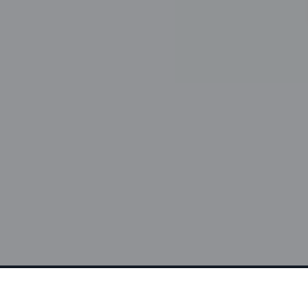
法律合作团队：大篆律师事务所