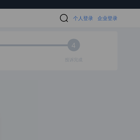
个人登录
企业登录
4
投诉完成