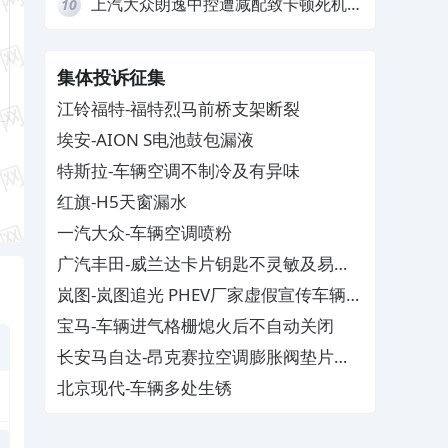
上汽大众朗逸中控遭减配致卡顿死机，
10
要求换869主机
集体投诉征集
江铃福特-福特烈马前桥支架断裂
埃安-AION S电池鼓包漏液
特斯拉-车辆空调不制冷及有异味
红旗-H5天窗漏水
一汽大众-车辆空调喷粉
广汽丰田-威兰达卡片钥匙不灵敏及易消
磁
岚图-岚图追光 PHEV厂家虚假宣传车辆配
置与功能
宝马-车辆进气格栅熄火后不自动关闭
长安马自达-昂克赛拉空调膨胀阀垫片生
锈
北京现代-车辆多处生锈