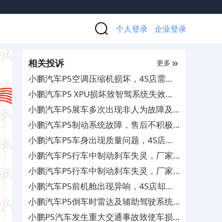
个人登录
企业登录
相关投诉
更多
小鹏汽车P5空调压缩机损坏，4S店需自
费维修
小鹏汽车P5 XPU损坏致智驾系统失效，
4S店需自费维修
小鹏汽车P5展车多次出现非人为故障及
电瓶亏电，售后不给免费维修
小鹏汽车P5制动系统故障，售后不积极
解决
小鹏汽车P5车身出现质量问题，4S店不
作为欺诈消费者
小鹏汽车P5行车中制动刹车失灵，厂家
坑骗威胁消费者签协议
小鹏汽车P5行车中制动刹车失灵，厂家
坑骗威胁消费者签协议
小鹏汽车P5前机舱出现异响，4S店却查
不出原因无法给予有效维修
小鹏汽车P5倒车时雷达及辅助驾驶系统
不及时介入，4S店以正常为由不予处理
小鹏P5汽车发生重大交通事故致使车损