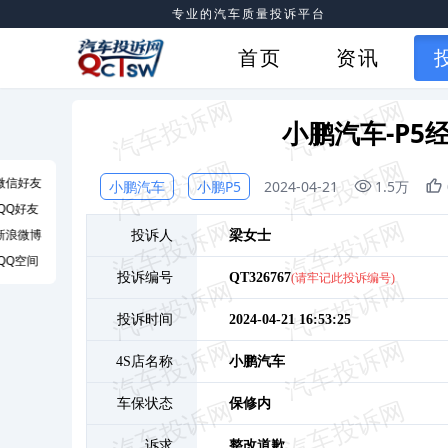
专业的汽车质量投诉平台
首页
资讯
小鹏汽车-P
微信好友
小鹏汽车
小鹏P5
2024-04-21
1.5万
QQ好友
新浪微博
投诉人
梁
女士
QQ空间
投诉编号
QT326767
(请牢记此投诉编号)
投诉时间
2024-04-21 16:53:25
4S店名称
小鹏汽车
车保状态
保修内
诉求
整改道歉