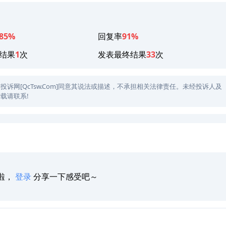
85%
回复率
91%
结果
1
次
发表最终结果
33
次
网[QcTsw.Com]同意其说法或描述，不承担相关法律责任。未经投诉人及
载请联系!
啦，
登录
分享一下感受吧～