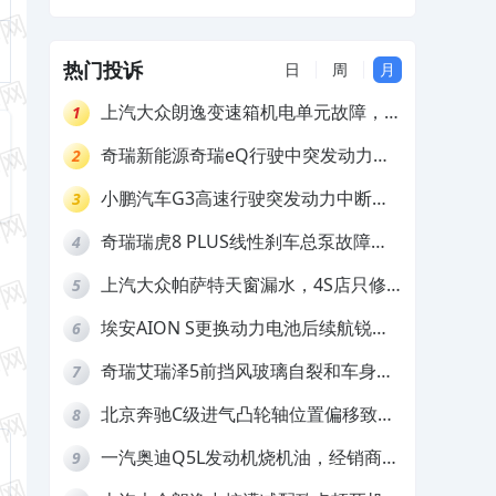
人亡，但安全气囊未弹出
热门投诉
日
周
月
上汽大众朗逸变速箱机电单元故障，厂
1
家不作为
奇瑞新能源奇瑞eQ行驶中突发动力受
2
限报警和车辆无法正常快充，厂家推脱
小鹏汽车G3高速行驶突发动力中断，
3
拒绝三电质保
存在严重安全隐患
奇瑞瑞虎8 PLUS线性刹车总泵故障，
4
4S店需自费更换
上汽大众帕萨特天窗漏水，4S店只修
5
车不赔偿
埃安AION S更换动力电池后续航锐
6
减，售后拒不提供维修档案
奇瑞艾瑞泽5前挡风玻璃自裂和车身多
7
处返锈，4S店需自费维修
北京奔驰C级进气凸轮轴位置偏移致发
8
动机严重抖动，4S店需自费维修
一汽奥迪Q5L发动机烧机油，经销商推
9
诿不予解决