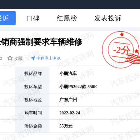
投诉
口碑
红黑榜
发表投诉
5经销商强制要求车辆维修
-2分
0
收藏
小程序上浏览
投诉品牌
小鹏汽车
投诉车型
小鹏P5
2022款 550E
投诉地区
广东
广州
购车时间
2022-02-24
涉诉金额
55万元