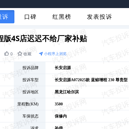
投诉
口碑
红黑榜
发表投诉
增程版4S店迟迟不给厂家补贴
0
收藏
小程序上浏览
投诉品牌
长安启源
投诉车型
长安启源A07
2025款 蓝鲸增程 230 尊贵型
投诉地区
黑龙江
哈尔滨
里程数(KM)
3500
车保状态
保修内
诉求
补偿