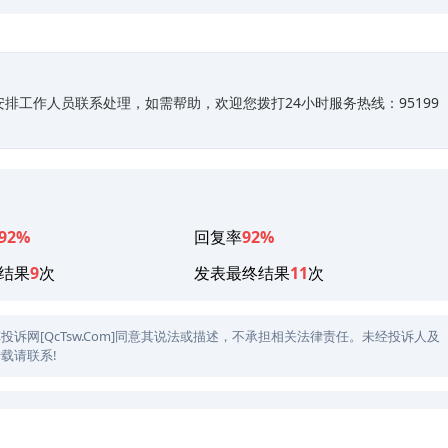
排工作人员联系处理，如需帮助，欢迎您拨打24小时服务热线：95199
92%
回复率
92%
结果
9
次
发表最终结果
11
次
网[QcTsw.Com]同意其说法或描述，不承担相关法律责任。未经投诉人及
载请联系!