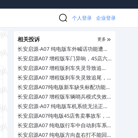
个人登录
企业登录
相关投诉
更多
长安启源-A07 纯电版车外喊话功能遭厂
家减配
长安启源A07 增程版车门异响，4S店六
次维修无果
长安启源A07 增程版刹车失灵导致追
尾，厂家却声称质量正常
长安启源A07 增程版刹车失灵致追尾，
厂家却声称质量正常
长安启源A07纯电版新车缺失标配功能，
厂家欺骗消费者
长安启源A07 增程版车辆哨兵模式失效
和车门异响严重，要求售后作出赔偿
长安启源-A07 纯电版车机系统无法正常
升级
长安启源A07纯电版4S店售卖事故车，欺
诈消费者
长安启源A07 纯电版行车中自动刹车系
统AEB无效，厂家虚假宣传欺骗消费者
长安启源A07 纯电版方向盘右打不能回