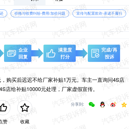
还
价格与收费纠纷-费用/加价问题
宣传与配置欺诈-承诺不履行
企业
满意度
完成/再
回复
打分
投诉
，购买后迟迟不给厂家补贴1万元。车主一直询问4S店
S店给补贴10000元处理，厂家虚假宣传。
分享到:
点赞
收藏