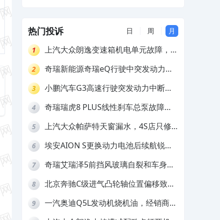
正，4S店不予处理
热门投诉
日
周
月
上汽大众朗逸变速箱机电单元故障，厂
1
家不作为
奇瑞新能源奇瑞eQ行驶中突发动力受
2
限报警和车辆无法正常快充，厂家推脱
小鹏汽车G3高速行驶突发动力中断，
3
拒绝三电质保
存在严重安全隐患
奇瑞瑞虎8 PLUS线性刹车总泵故障，
4
4S店需自费更换
上汽大众帕萨特天窗漏水，4S店只修
5
车不赔偿
埃安AION S更换动力电池后续航锐
6
减，售后拒不提供维修档案
奇瑞艾瑞泽5前挡风玻璃自裂和车身多
7
处返锈，4S店需自费维修
北京奔驰C级进气凸轮轴位置偏移致发
8
动机严重抖动，4S店需自费维修
一汽奥迪Q5L发动机烧机油，经销商推
9
诿不予解决