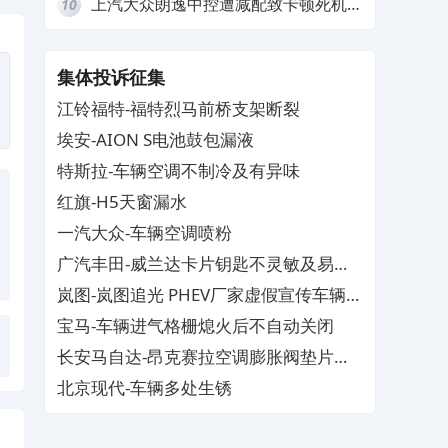
上汽大众朗逸中控遭减配致卡顿死机，
10
要求换869主机
集体投诉征集
江铃福特-福特烈马前桥支架断裂
埃安-AION S电池鼓包漏液
特斯拉-车辆空调不制冷及有异味
红旗-H5天窗漏水
一汽大众-车辆空调喷粉
广汽丰田-威兰达卡片钥匙不灵敏及易消
磁
岚图-岚图追光 PHEV厂家虚假宣传车辆配
置与功能
宝马-车辆进气格栅熄火后不自动关闭
长安马自达-昂克赛拉空调膨胀阀垫片生
锈
北京现代-车辆多处生锈