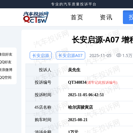
专业的汽车质量投诉平台
首页
资讯
长安启源-A07 
微信好友
长安启源
长安启源A07
2025-11-05
1.5万
QQ好友
新浪微博
投诉人
吴
先生
QQ空间
投诉编号
QT340834
(请牢记此投诉编号)
投诉时间
2025-11-05 06:42:51
4S店名称
哈尔滨骏寅店
购车时间
2025-08-21
涉诉金额
1万元