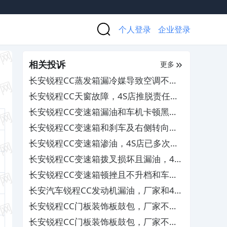
个人登录
企业登录
相关投诉
更多
长安锐程CC蒸发箱漏冷媒导致空调不制
冷，厂家拖拉不给处理
长安锐程CC天窗故障，4S店推脱责任不
处理其服务态度恶劣
长安锐程CC变速箱漏油和车机卡顿黑屏
及底盘有问题，厂家不作为不给解决
长安锐程CC变速箱和刹车及右侧转向灯
出现故障，4S店不予解决其售后服务态
长安锐程CC变速箱渗油，4S店已多次维
度差
修但问题依旧存在
长安锐程CC变速箱拨叉损坏且漏油，4S
店却拖延维修
长安锐程CC变速箱顿挫且不升档和车机
卡顿死机，4S店无法给予有效解决
长安汽车锐程CC发动机漏油，厂家和4S
店售后却相互推脱不予处理
长安锐程CC门板装饰板鼓包，厂家不重
视不解决
长安锐程CC门板装饰板鼓包，厂家不重