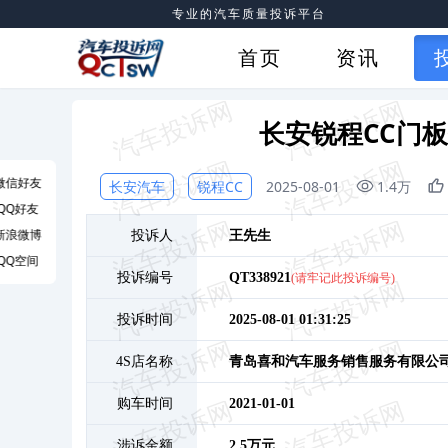
专业的汽车质量投诉平台
首页
资讯
长安锐程CC门
微信好友
长安汽车
锐程CC
2025-08-01
1.4万
QQ好友
新浪微博
投诉人
王
先生
QQ空间
投诉编号
QT338921
(请牢记此投诉编号)
投诉时间
2025-08-01 01:31:25
4S店名称
青岛喜和汽车服务销售服务有限公
购车时间
2021-01-01
涉诉金额
2.5万元