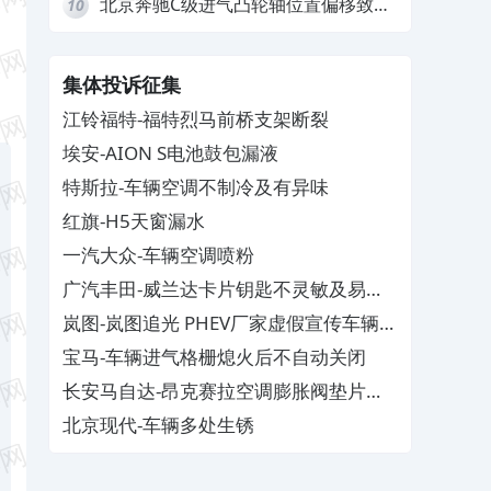
北京奔驰C级进气凸轮轴位置偏移致发
10
动机严重抖动，4S店需自费维修
集体投诉征集
江铃福特-福特烈马前桥支架断裂
埃安-AION S电池鼓包漏液
特斯拉-车辆空调不制冷及有异味
红旗-H5天窗漏水
一汽大众-车辆空调喷粉
广汽丰田-威兰达卡片钥匙不灵敏及易消
磁
岚图-岚图追光 PHEV厂家虚假宣传车辆配
置与功能
宝马-车辆进气格栅熄火后不自动关闭
长安马自达-昂克赛拉空调膨胀阀垫片生
锈
北京现代-车辆多处生锈