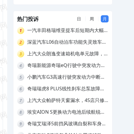
视不解决
热门投诉
日
周
月
一汽丰田格瑞维亚提车后短期内大幅降
1
价，要求退还差价
深蓝汽车L06自动泊车功能失灵致车辆
2
撞墙，厂家客服推诿拒担责
上汽大众朗逸变速箱机电单元故障，厂
3
家不作为
奇瑞新能源奇瑞eQ行驶中突发动力受
4
限报警和车辆无法正常快充，厂家推脱
小鹏汽车G3高速行驶突发动力中断，
5
拒绝三电质保
存在严重安全隐患
奇瑞瑞虎8 PLUS线性刹车总泵故障，
6
4S店需自费更换
上汽大众帕萨特天窗漏水，4S店只修
7
车不赔偿
埃安AION S更换动力电池后续航锐
8
减，售后拒不提供维修档案
奇瑞艾瑞泽5前挡风玻璃自裂和车身多
9
处返锈，4S店需自费维修