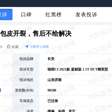
投诉
口碑
红黑榜
发表投诉
板包皮开裂，售后不给解决
0
收藏
小程序上浏览
投诉品牌
长安
投诉车型
锐程CC
2021款 蓝鲸版 1.5T DCT精英型
投诉地区
山东
济南
司
里程数(KM)
98500
车保状态
已过保
诉求
维修、
补偿、
其它