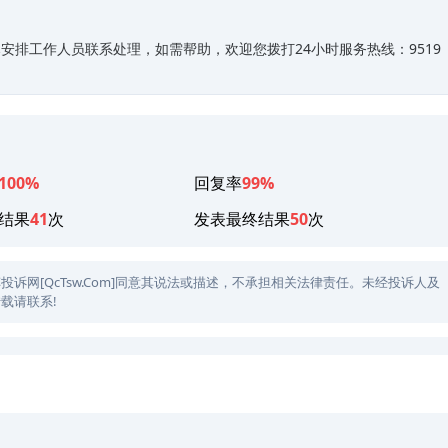
排工作人员联系处理，如需帮助，欢迎您拨打24小时服务热线：9519
100%
回复率
99%
结果
41
次
发表最终结果
50
次
网[QcTsw.Com]同意其说法或描述，不承担相关法律责任。未经投诉人及
载请联系!