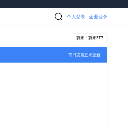
个人登录
企业登录
蔚来
/
蔚来ET7
每日凌晨五点更新