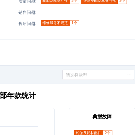
轮胎及耗材配件
2个
智能座舱及车身电气
2个
质量问题:
销售问题:
维修服务不规范
1个
售后问题:
请选择款型
部年款统计
典型故障
轮胎及耗材配件
2个