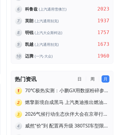
6
科鲁兹
2023
(上汽通用雪佛兰)
7
英朗
1937
(上汽通用别克)
8
明锐
1757
(上汽大众斯柯达)
9
凯越
1673
(上汽通用别克)
10
迈腾
1960
(一汽-大众)
热门资讯
日
周
月
70℃极热实测：小鹏GX用数据粉碎参数
1
焦虑
燃擎新境自成黑马 上汽奥迪推出燃油车
2
型限时三重礼遇
2026气候行动生态伙伴大会在京举行，
3
上汽大众ID. ERA 9X荣膺“低碳领跑者”
威然“价”到 配置再升级 380TSI车型限时
4
一口价19.99万元起