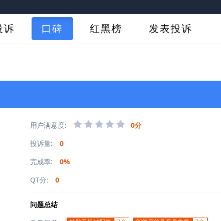
投诉
口碑
红黑榜
发表投诉
用户满意度:
0分
投诉量:
0
完成率:
0%
QT分:
0
问题总结