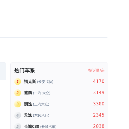
热门车系
投诉量
宗
/
1
福克斯
4170
(长安福特)
2
速腾
3149
(一汽-大众)
3
朗逸
3300
(上汽大众)
4
景逸
2345
(东风风行)
5
长城C30
2038
(长城汽车)