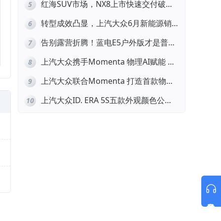
红海SUV市场，NX8上市快速交付破
5
万，凭什么突围？
转型成效凸显，上汽大众6月新能源销
6
量环比大涨23.2%
告别露营折腾！蓝电E5户外版才是普通
7
人的户外神车
上汽大众携手Momenta 物理AI赋能 智
8
能化转型再提速
上汽大众联合Momenta 打造首款物理
9
AI量产车ID.ERA 9X
上汽大众ID. ERA 5S五款外观颜色公
10
布，第三季度开售
意见反馈