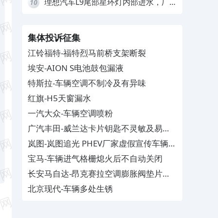
理想汽车L9尾部星环灯内部进水，厂
10
家拒绝赔付
集体投诉征集
江铃福特-福特烈马前桥支架断裂
埃安-AION S电池鼓包漏液
特斯拉-车辆空调不制冷及有异味
红旗-H5天窗漏水
一汽大众-车辆空调喷粉
广汽丰田-威兰达卡片钥匙不灵敏及易消
磁
岚图-岚图追光 PHEV厂家虚假宣传车辆配
置与功能
宝马-车辆进气格栅熄火后不自动关闭
长安马自达-昂克赛拉空调膨胀阀垫片生
锈
北京现代-车辆多处生锈