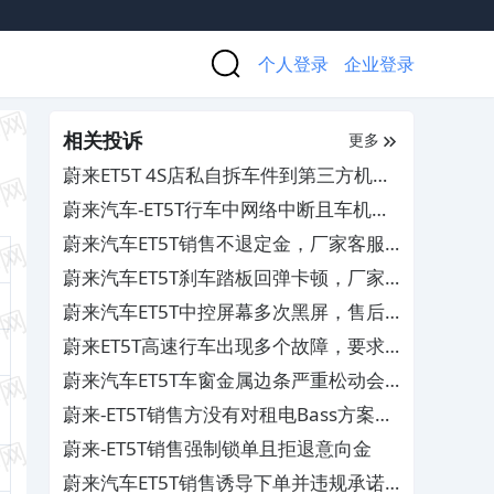
个人登录
企业登录
相关投诉
更多
蔚来ET5T 4S店私自拆车件到第三方机构
维修，严重损害消费者合法权益
蔚来汽车-ET5T行车中网络中断且车机崩
溃和购车积分不兑现
蔚来汽车ET5T销售不退定金，厂家客服
推诿拒绝处理
蔚来汽车ET5T刹车踏板回弹卡顿，厂家
拒绝赔付
蔚来汽车ET5T中控屏幕多次黑屏，售后
拒不给解决方案
蔚来ET5T高速行车出现多个故障，要求
厂家给予合理解决
蔚来汽车ET5T车窗金属边条严重松动会
漏水，经销商不给退换车
蔚来-ET5T销售方没有对租电Bass方案作
出清晰透明准确告知
蔚来-ET5T销售强制锁单且拒退意向金
蔚来汽车ET5T销售诱导下单并违规承诺