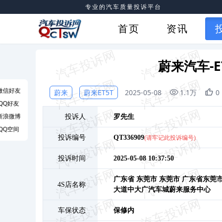
专业的汽车质量投诉平台
首页
资讯
蔚来汽车-
微信好友
蔚来
蔚来ET5T
2025-05-08
1.1万
0
QQ好友
新浪微博
投诉人
罗
先生
QQ空间
投诉编号
QT336909
(请牢记此投诉编号)
投诉时间
2025-05-08 10:37:50
广东省 东莞市 东莞市 广东省东莞
4S店名称
大道中大广汽车城蔚来服务中心
车保状态
保修内