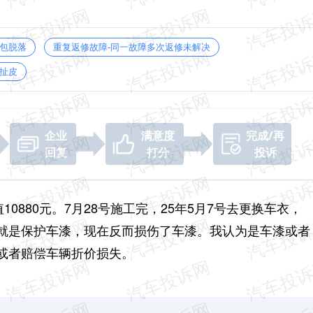
鼓包脱落
重复返修故障-同一故障多次返修未解决
扯皮
企业
满意度
完成/再
回复
打分
投诉
0880元。7月28号施工完，25年5月7号去更换车衣，
就是保护车漆，现在反而损伤了车漆。我认为是车漆或者
或者赔偿车辆折价损失。