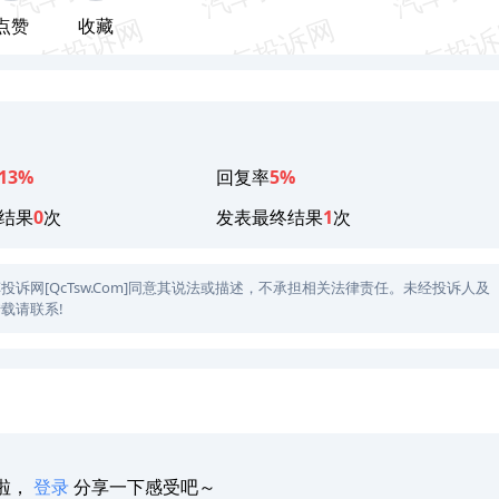
点赞
收藏
13%
回复率
5%
结果
0
次
发表最终结果
1
次
网[QcTsw.Com]同意其说法或描述，不承担相关法律责任。未经投诉人及
载请联系!
啦，
登录
分享一下感受吧～