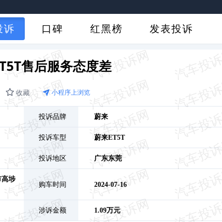
投诉
口碑
红黑榜
发表投诉
ET5T售后服务态度差
收藏
小程序上浏览
投诉品牌
蔚来
投诉车型
蔚来ET5T
投诉地区
广东
东莞
市高埗
购车时间
2024-07-16
涉诉金额
1.09万元