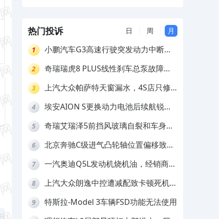
返现，要求退定金
热门投诉
日
周
月
小鹏汽车G3高速行驶突发动力中断，
1
存在严重安全隐患
奇瑞瑞虎8 PLUS线性刹车总泵故障，
2
4S店需自费更换
上汽大众帕萨特天窗漏水，4S店只修
3
车不赔偿
埃安AION S更换动力电池后续航锐
4
减，售后拒不提供维修档案
奇瑞艾瑞泽5前挡风玻璃自裂和车身多
5
处返锈，4S店需自费维修
北京奔驰C级进气凸轮轴位置偏移致发
6
动机严重抖动，4S店需自费维修
一汽奥迪Q5L发动机烧机油，经销商推
7
诿不予解决
上汽大众朗逸中控遭减配致卡顿死机，
8
要求换869主机
特斯拉-Model 3车辆FSD功能无法使用
9