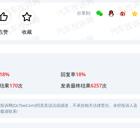
分享到:
点赞
收藏
18%
回复率
18%
结果
170
次
发表最终结果
6257
次
网[QcTsw.Com]同意其说法或描述，不承担相关法律责任。未经投诉人及
载请联系!