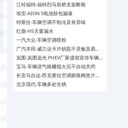
江铃福特-福特烈马前桥支架断裂
埃安-AION S电池鼓包漏液
特斯拉-车辆空调不制冷及有异味
红旗-H5天窗漏水
一汽大众-车辆空调喷粉
广汽丰田-威兰达卡片钥匙不灵敏及易消
磁
岚图-岚图追光 PHEV厂家虚假宣传车辆配
置与功能
宝马-车辆进气格栅熄火后不自动关闭
长安马自达-昂克赛拉空调膨胀阀垫片生
锈
北京现代-车辆多处生锈