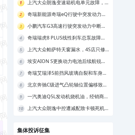
上汽大众朗逸变速箱机电单元故障，厂
1
家不作为
奇瑞新能源奇瑞eQ行驶中突发动力受
2
限报警和车辆无法正常快充，厂家推脱
小鹏汽车G3高速行驶突发动力中断，
3
拒绝三电质保
存在严重安全隐患
奇瑞瑞虎8 PLUS线性刹车总泵故障，
4
4S店需自费更换
上汽大众帕萨特天窗漏水，4S店只修
5
车不赔偿
埃安AION S更换动力电池后续航锐
6
减，售后拒不提供维修档案
奇瑞艾瑞泽5前挡风玻璃自裂和车身多
7
处返锈，4S店需自费维修
北京奔驰C级进气凸轮轴位置偏移致发
8
动机严重抖动，4S店需自费维修
一汽奥迪Q5L发动机烧机油，经销商推
9
诿不予解决
上汽大众朗逸中控遭减配致卡顿死机，
10
要求换869主机
集体投诉征集