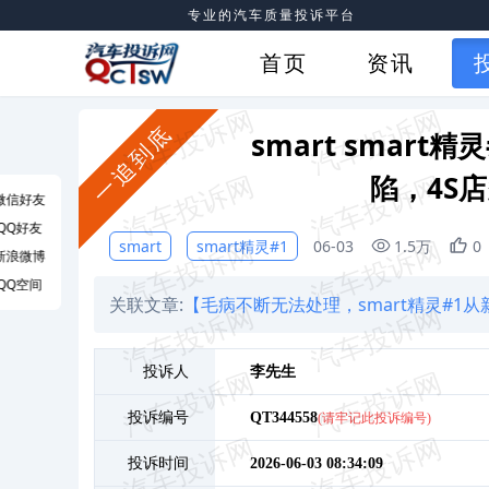
专业的汽车质量投诉平台
首页
资讯
一追到底
smart smar
陷，4S
微信好友
QQ好友
smart
smart精灵#1
06-03
1.5万
0
新浪微博
QQ空间
关联文章:
【毛病不断无法处理，smart精灵#1
投诉人
李
先生
投诉编号
QT344558
(请牢记此投诉编号)
投诉时间
2026-06-03 08:34:09