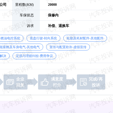
分公司
里程数(KM)
20000
车保状态
保修内
诉求
补偿、
退换车
-燃油电控系统
底盘行驶-转向系统
轮胎及耗材配件-其他配件
能座舱及车身电气-其他电气
宣传与配置欺诈-虚假宣传
解决
定损与理赔纠纷-费用争议
企业
满意度
完成/再
回复
打分
投诉