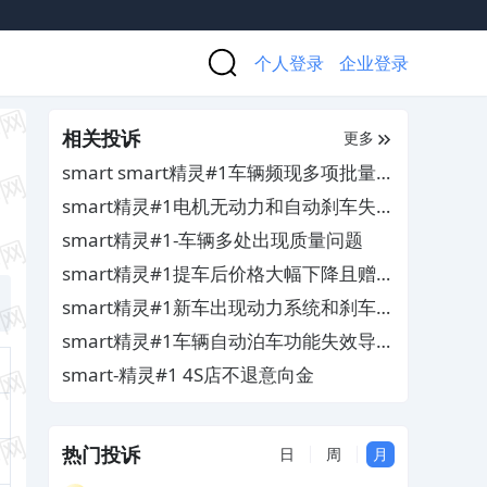
个人登录
企业登录
相关投诉
更多
smart smart精灵#1车辆频现多项批量质
量缺陷，4S店多次维修无法根治
smart精灵#1电机无动力和自动刹车失效
及软件系统无法升级，厂家无人处理
smart精灵#1-车辆多处出现质量问题
smart精灵#1提车后价格大幅下降且赠送
积分，商家不给予补偿
smart精灵#1新车出现动力系统和刹车失
灵等故障，造成行车中存在严重的安全隐
smart精灵#1车辆自动泊车功能失效导致
患
撞墙，厂商无法给予合理解释且不作出赔
smart-精灵#1 4S店不退意向金
偿
热门投诉
日
周
月