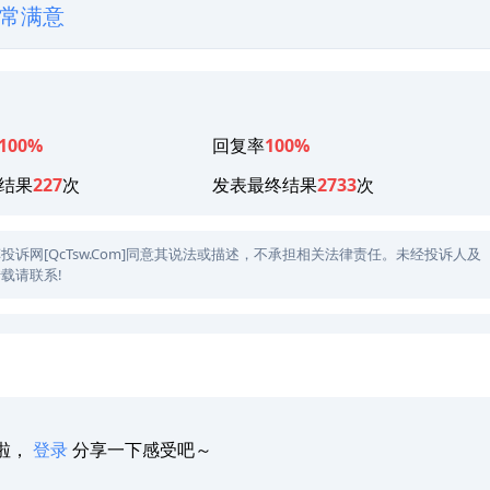
常满意
100%
回复率
100%
结果
227
次
发表最终结果
2733
次
网[QcTsw.Com]同意其说法或描述，不承担相关法律责任。未经投诉人及
载请联系!
啦，
登录
分享一下感受吧～