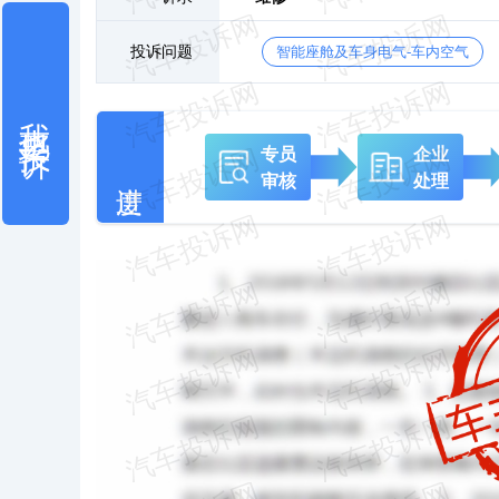
投诉问题
智能座舱及车身电气-车内空气
我也要投诉
专员
企业
审核
处理