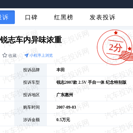
投诉
口碑
红黑榜
发表投诉
-锐志车内异味浓重
2分
收藏
小程序上浏览
投诉品牌
丰田
投诉车型
锐志
2007款 2.5V 手自一体 纪念特别版
投诉地区
广东
惠州
购车时间
2007-09-03
涉诉金额
0.5万元