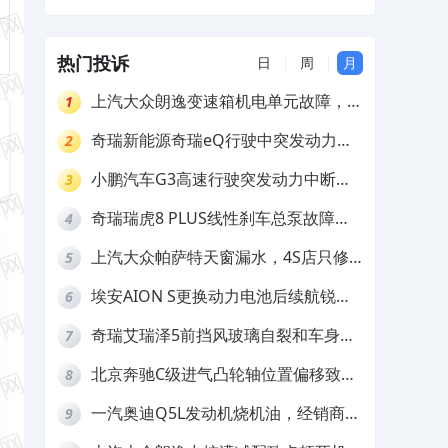
换维修
热门投诉
日
周
月
上汽大众朗逸变速箱机电单元故障，厂
1
家不作为
奇瑞新能源奇瑞eQ行驶中突发动力受
2
限报警和车辆无法正常快充，厂家推脱
小鹏汽车G3高速行驶突发动力中断，
3
拒绝三电质保
存在严重安全隐患
奇瑞瑞虎8 PLUS线性刹车总泵故障，
4
4S店需自费更换
上汽大众帕萨特天窗漏水，4S店只修
5
车不赔偿
埃安AION S更换动力电池后续航锐
6
减，售后拒不提供维修档案
奇瑞艾瑞泽5前挡风玻璃自裂和车身多
7
处返锈，4S店需自费维修
北京奔驰C级进气凸轮轴位置偏移致发
8
动机严重抖动，4S店需自费维修
一汽奥迪Q5L发动机烧机油，经销商推
9
诿不予解决