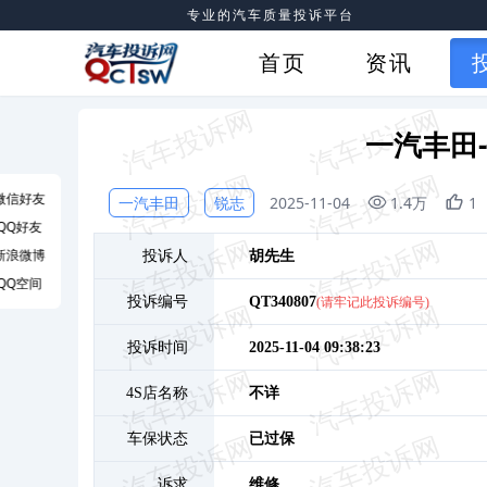
专业的汽车质量投诉平台
首页
资讯
一汽丰田
微信好友
一汽丰田
锐志
2025-11-04
1.4万
1
QQ好友
新浪微博
投诉人
胡
先生
QQ空间
投诉编号
QT340807
(请牢记此投诉编号)
投诉时间
2025-11-04 09:38:23
4S店名称
不详
车保状态
已过保
诉求
维修