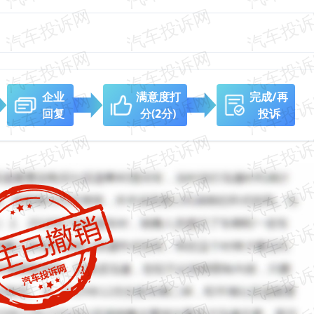
企业
满意度打
完成/再
回复
分
(2分)
投诉