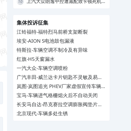
上汽大众朗逸中控遭减配致卡顿死机，
10
要求换869主机
集体投诉征集
江铃福特-福特烈马前桥支架断裂
埃安-AION S电池鼓包漏液
特斯拉-车辆空调不制冷及有异味
红旗-H5天窗漏水
一汽大众-车辆空调喷粉
广汽丰田-威兰达卡片钥匙不灵敏及易消
磁
岚图-岚图追光 PHEV厂家虚假宣传车辆配
置与功能
宝马-车辆进气格栅熄火后不自动关闭
长安马自达-昂克赛拉空调膨胀阀垫片生
锈
北京现代-车辆多处生锈