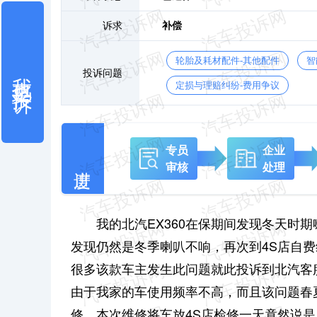
诉求
补偿
轮胎及耗材配件-其他配件
智
我也要投诉
投诉问题
定损与理赔纠纷-费用争议
专员
企业
审核
处理
我的北汽EX360在保期间发现冬天时
发现仍然是冬季喇叭不响，再次到4S店自
很多该款车主发生此问题就此投诉到北汽客
由于我家的车使用频率不高，而且该问题春夏
修。本次维修将车放4S店检修一天竟然说