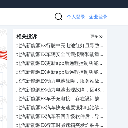
个人登录
企业登录
相关投诉
更多
北汽新能源EX行驶中亮电池红灯且导致
电池衰减严重，4S店多次维修无果
北汽新能源EX车辆安全气囊报警和能量
回收无法调节及刹车故障，厂家不予索赔
北汽新能源EX更新app后远程控制功能被
删减，造成行车中存在安全隐患
北汽新能源EX更新app后远程控制功能被
删减，造成行车中存在安全隐患
北汽新能源EX动力电池故障，服务站故
意拖延维修时间且拒不提供维修单
北汽新能源EX动力电池出现故障，因4S
店缺配件导致汽车无法维修
北汽新能源EX车子充电接口存在设计缺
陷问题，且维修费用极高
北汽新能源EX汽车快充速度慢和电池续
航能力低，要求厂家给予解决
北汽新能源EX汽车召回升级软件后，导
致续航严重不足和快充速度受限
北汽新能源EX行车时减速箱突发炸裂并