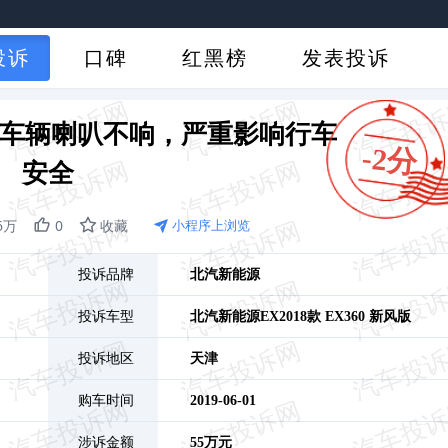
投诉
口碑
红黑榜
发表投诉
时车辆喇叭不响，严重影响行车
-2分
安全
.6万
0
收藏
小程序上浏览
投诉品牌
北汽新能源
投诉车型
北汽新能源EX
2018款 EX360 新风版
投诉地区
天津
购车时间
2019-06-01
涉诉金额
55万元