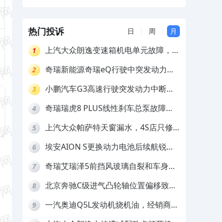
出现大量漏油，厂家以过保为由不予质保
维修
热门投诉
日
周
月
上汽大众朗逸变速箱机电单元故障，厂
1
家不作为
奇瑞新能源奇瑞eQ行驶中突发动力受
2
限报警和车辆无法正常快充，厂家推脱
小鹏汽车G3高速行驶突发动力中断，
3
拒绝三电质保
存在严重安全隐患
奇瑞瑞虎8 PLUS线性刹车总泵故障，
4
4S店需自费更换
上汽大众帕萨特天窗漏水，4S店只修
5
车不赔偿
埃安AION S更换动力电池后续航锐
6
减，售后拒不提供维修档案
奇瑞艾瑞泽5前挡风玻璃自裂和车身多
7
处返锈，4S店需自费维修
北京奔驰C级进气凸轮轴位置偏移致发
8
动机严重抖动，4S店需自费维修
一汽奥迪Q5L发动机烧机油，经销商推
9
诿不予解决