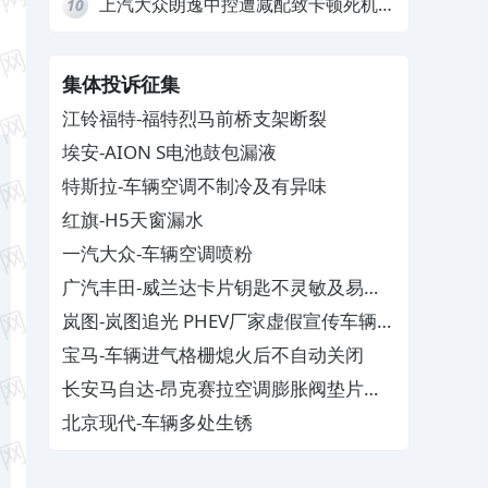
上汽大众朗逸中控遭减配致卡顿死机，
10
要求换869主机
集体投诉征集
江铃福特-福特烈马前桥支架断裂
埃安-AION S电池鼓包漏液
特斯拉-车辆空调不制冷及有异味
红旗-H5天窗漏水
一汽大众-车辆空调喷粉
广汽丰田-威兰达卡片钥匙不灵敏及易消
磁
岚图-岚图追光 PHEV厂家虚假宣传车辆配
置与功能
宝马-车辆进气格栅熄火后不自动关闭
长安马自达-昂克赛拉空调膨胀阀垫片生
锈
北京现代-车辆多处生锈