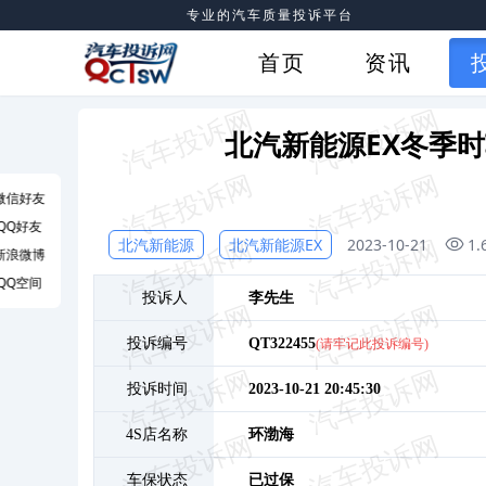
专业的汽车质量投诉平台
首页
资讯
北汽新能源EX冬季
微信好友
QQ好友
北汽新能源
北汽新能源EX
2023-10-21
1
新浪微博
QQ空间
投诉人
李
先生
投诉编号
QT322455
(请牢记此投诉编号)
投诉时间
2023-10-21 20:45:30
4S店名称
环渤海
车保状态
已过保