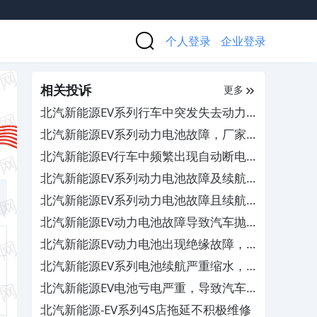
个人登录
企业登录
相关投诉
更多
北汽新能源EV系列行车中突发失去动力
的状况，厂家却不作为不予保修
北汽新能源EV系列动力电池故障，厂家
却拖延维修且不作出补偿
北汽新能源EV行车中频繁出现自动断电
的情况，4S店已多次维修但问题依旧存
北汽新能源EV系列动力电池故障及续航
在
严重不足，厂家却拖延不处理且不作出补
北汽新能源EV系列动力电池故障且续航
偿
严重不足，厂家却拖延不予质保维修
北汽新能源EV动力电池故障导致汽车抛
锚，厂商却拖延维修且售后服务差
北汽新能源EV动力电池出现绝缘故障，
厂家却拒绝给予保修且售后服务态度差
北汽新能源EV系列电池续航严重缩水，
4S店以正常为由不予维修
北汽新能源EV电池亏电严重，导致汽车
续航能力极低
北汽新能源-EV系列4S店拖延不积极维修