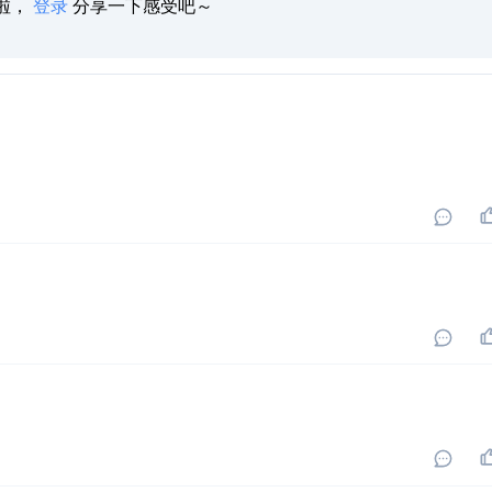
啦，
登录
分享一下感受吧～
，