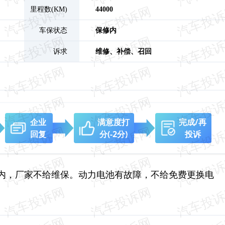
里程数(KM)
44000
车保状态
保修内
诉求
维修、
补偿、
召回
企业
满意度打
完成/再
回复
分
(-2分)
投诉
内，厂家不给维保。动力电池有故障，不给免费更换电