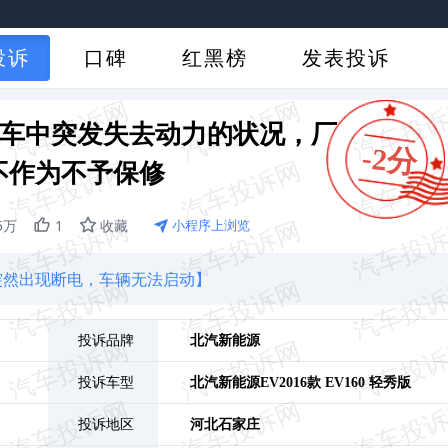
投诉
口碑
红黑榜
发表投诉
行车中突发失去动力的状况，厂
-2分
不作为不予保修
.5万
1
收藏
小程序上浏览
池突然出现断电，车辆无法启动】
投诉品牌
北汽新能源
投诉车型
北汽新能源EV
2016款 EV160 轻秀版
投诉地区
河北
石家庄