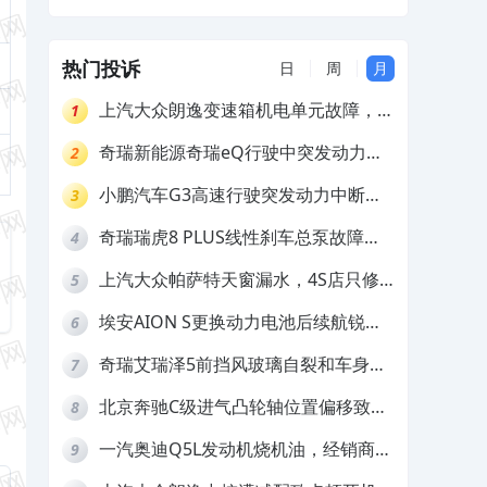
热门投诉
日
周
月
上汽大众朗逸变速箱机电单元故障，厂
1
家不作为
奇瑞新能源奇瑞eQ行驶中突发动力受
2
限报警和车辆无法正常快充，厂家推脱
小鹏汽车G3高速行驶突发动力中断，
3
拒绝三电质保
存在严重安全隐患
奇瑞瑞虎8 PLUS线性刹车总泵故障，
4
4S店需自费更换
上汽大众帕萨特天窗漏水，4S店只修
5
车不赔偿
埃安AION S更换动力电池后续航锐
6
减，售后拒不提供维修档案
奇瑞艾瑞泽5前挡风玻璃自裂和车身多
7
处返锈，4S店需自费维修
北京奔驰C级进气凸轮轴位置偏移致发
8
动机严重抖动，4S店需自费维修
一汽奥迪Q5L发动机烧机油，经销商推
9
诿不予解决