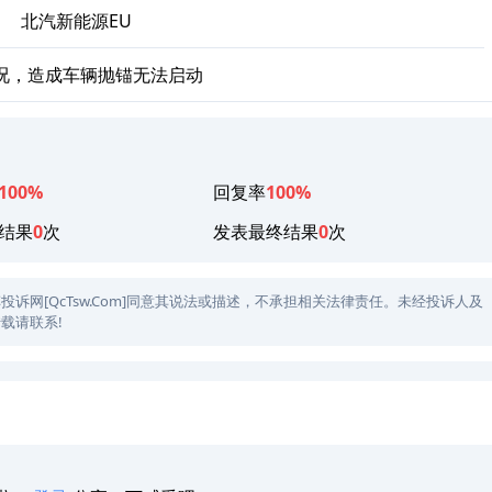
、
北汽新能源EU
况，造成车辆抛锚无法启动
100%
回复率
100%
结果
0
次
发表最终结果
0
次
网[QcTsw.Com]同意其说法或描述，不承担相关法律责任。未经投诉人及
载请联系!