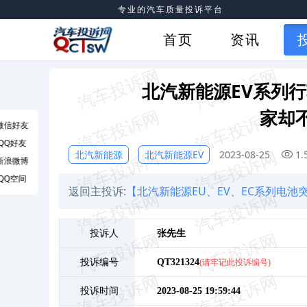
专业的汽车质量投诉平台
首页
资讯
北汽新能源EV系列
家却
微信好友
QQ好友
北汽新能源
北汽新能源EV
2023-08-25
1
新浪微博
QQ空间
返回主投诉:
【北汽新能源EU、EV、EC系列电
投诉人
张
先生
投诉编号
QT321324
(请牢记此投诉编号)
投诉时间
2023-08-25 19:59:44