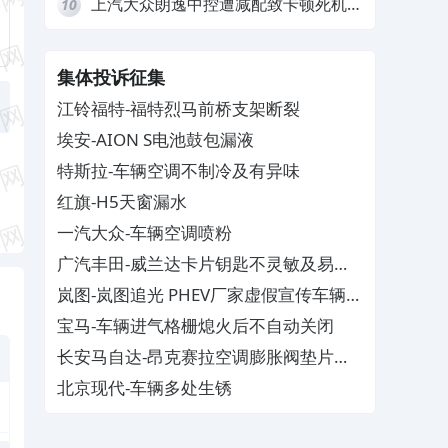
上汽大众朗逸中控遭减配致卡顿死机，
10
要求换869主机
集体投诉征集
江铃福特-福特烈马前桥支架断裂
埃安-AION S电池鼓包漏液
特斯拉-车辆空调不制冷及有异味
红旗-H5天窗漏水
一汽大众-车辆空调喷粉
广汽丰田-威兰达卡片钥匙不灵敏及易消
磁
岚图-岚图追光 PHEV厂家虚假宣传车辆配
置与功能
宝马-车辆进气格栅熄火后不自动关闭
长安马自达-昂克赛拉空调膨胀阀垫片生
锈
北京现代-车辆多处生锈