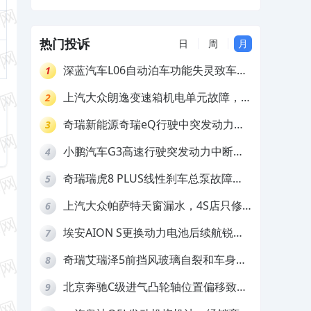
热门投诉
日
周
月
深蓝汽车L06自动泊车功能失灵致车辆
1
撞墙，厂家客服推诿拒担责
上汽大众朗逸变速箱机电单元故障，厂
2
家不作为
奇瑞新能源奇瑞eQ行驶中突发动力受
3
限报警和车辆无法正常快充，厂家推脱
小鹏汽车G3高速行驶突发动力中断，
4
拒绝三电质保
存在严重安全隐患
奇瑞瑞虎8 PLUS线性刹车总泵故障，
5
4S店需自费更换
上汽大众帕萨特天窗漏水，4S店只修
6
车不赔偿
埃安AION S更换动力电池后续航锐
7
减，售后拒不提供维修档案
奇瑞艾瑞泽5前挡风玻璃自裂和车身多
8
处返锈，4S店需自费维修
北京奔驰C级进气凸轮轴位置偏移致发
9
动机严重抖动，4S店需自费维修