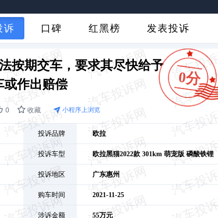
投诉
口碑
红黑榜
发表投诉
无法按期交车，要求其尽快给予
0分
车或作出赔偿
0
收藏
小程序上浏览
投诉品牌
欧拉
投诉车型
欧拉黑猫
2022款 301km 萌宠版 磷酸铁锂
投诉地区
广东
惠州
购车时间
2021-11-25
涉诉金额
55万元