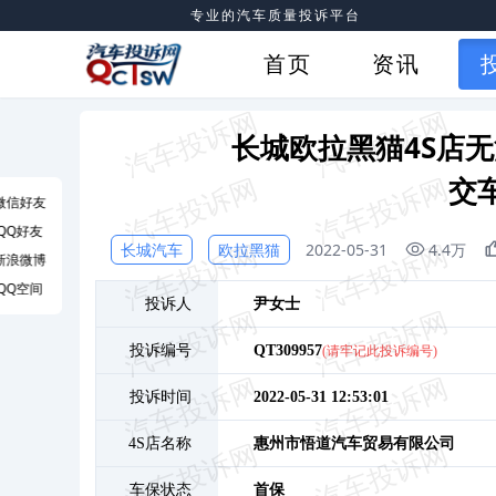
专业的汽车质量投诉平台
首页
资讯
长城欧拉黑猫4S店
交
微信好友
QQ好友
长城汽车
欧拉黑猫
2022-05-31
4.4万
新浪微博
QQ空间
投诉人
尹
女士
投诉编号
QT309957
(请牢记此投诉编号)
投诉时间
2022-05-31 12:53:01
4S店名称
惠州市悟道汽车贸易有限公司
车保状态
首保