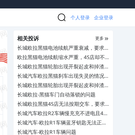
个人登录
企业登录
相关投诉
更多
长城欧拉黑猫电池续航严重衰减，要求厂
家处理
欧拉黑猫电池续航缩水严重，4S店却不
予处理
长城欧拉黑猫轮胎出现开裂起皮和掉渣的
现象，要求厂家给予合理的说法
长城汽车欧拉黑猫刹车出现失灵的情况，
造成行车中存在严重的安全隐患
长城欧拉黑猫轮胎出现开裂起皮和掉渣的
现象，要求厂家给予合理的说法
长城欧拉-黑猫车门自动落锁的问题
长城欧拉黑猫4S店无法按期交车，要求
其尽快给予交车或作出赔偿
长城汽车欧拉R2车辆慢充充不进电且4S
店不兑现赔偿承诺，存在店大欺客的行为
长城汽车-欧拉R1车辆蓝牙钥匙无法正常
使用
长城汽车-欧拉R1车辆问题