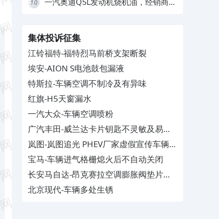
一汽奥迪Q5L发动机烧机油，经销商推
10
诿不予解决
集体投诉征集
江铃福特-福特烈马前桥支架断裂
埃安-AION S电池鼓包漏液
特斯拉-车辆空调不制冷及有异味
红旗-H5天窗漏水
一汽大众-车辆空调喷粉
广汽丰田-威兰达卡片钥匙不灵敏及易消
磁
岚图-岚图追光 PHEV厂家虚假宣传车辆配
置与功能
宝马-车辆进气格栅熄火后不自动关闭
长安马自达-昂克赛拉空调膨胀阀垫片生
锈
北京现代-车辆多处生锈